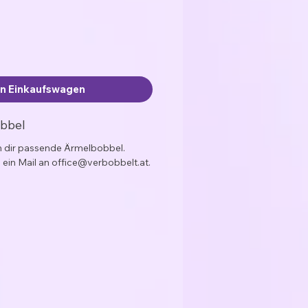
en Einkaufswagen
obbel
ch dir passende Ärmelbobbel.
 ein Mail an office@verbobbelt.at.