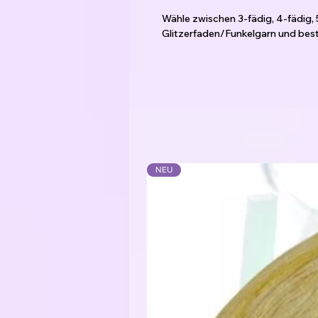
Wähle zwischen 3-fädig, 4-fädig, 
Glitzerfaden/Funkelgarn und best
berechnet sich automatisch.
Andere Stärken gerne auf Anfrage 
Das Garn ist gefacht, d.h. die Fä
verzwirnt.
Die Farbwechsel sind mit kleinen
mitgearbeitet werden können.
Der Bobbel kann von innen oder
Je nachdem wie die Farben verlauf
NEU
Ausgenommen bei einer Tuchwicklu
Meine Empfehlung für die Verarbe
3-fädig: Nadelstärke 2,5 - 3,5
4-fädig: Nadelstärke 3,5 - 4,5
5-fädig: Nadelstärke 4,5 - 5,5
6-fädig: Nadelstärke 5,5 - 6,5
Je nachdem wie locker das Handw
Material: