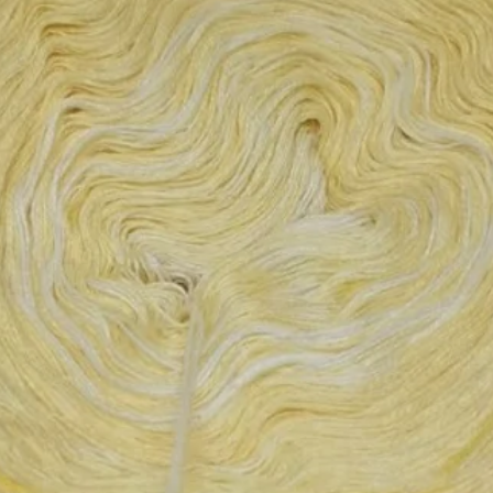
% Polyacryl
8% Polyamid
 Acrylic / 9% Polyester / 5% Polyamid