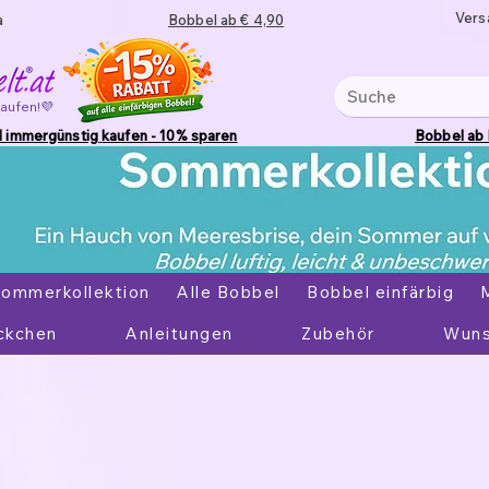
Vers
a
Bobbel ab € 4,90
kaufen!💜
 immergünstig kaufen - 10% sparen
Bobbel ab
ommerkollektion
Alle Bobbel
Bobbel einfärbig
ckchen
Anleitungen
Zubehör
Wuns