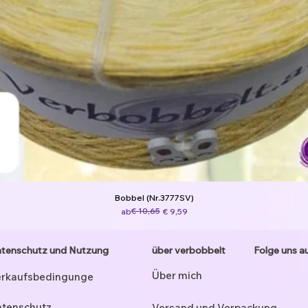
Bobbel (Nr.3777SV)
Standardpreis
Sale-Preis
€ 10,65
ab
€ 9,59
tenschutz und Nutzung
über verbobbelt
Folge uns a
Über mich
rkaufsbedingunge
tenschutz
Versand und Verpackung