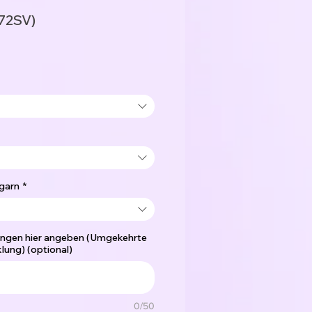
72SV)
garn
*
ngen hier angeben (Umgekehrte
lung) (optional)
0/50