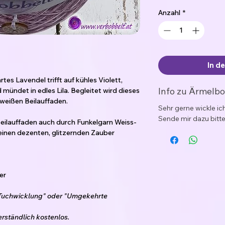
Anzahl
*
In d
tes Lavendel trifft auf kühles Violett,
Info zu Ärmelb
 mündet in edles Lila. Begleitet wird dieses
nweißen Beilauffaden.
Sehr gerne wickle i
Sende mir dazu bitte
Beilauffaden auch durch Funkelgarn Weiss-
einen dezenten, glitzernden Zauber
er
"Tuchwicklung" oder "Umgekehrte
erständlich kostenlos.