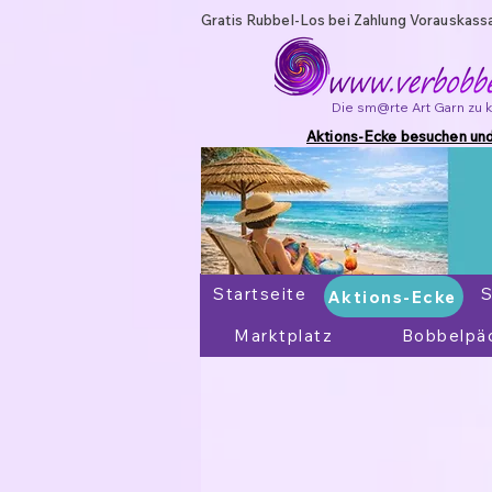
Gratis Rubbel-Los bei Zahlung Vorauskass
Die sm@rte Art Garn zu 
Aktions-Ecke besuchen und
Startseite
Aktions-Ecke
S
Aktions-Ecke
Marktplatz
Bobbelpä