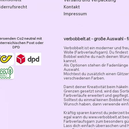
derrufsrecht
Kontakt
Impressum
verbobbelt.at - große Auswahl - f
ersenden Co2 neutral mit
terreichischen Post oder
DPD
Verbobbelt ist ein moderner und fre
Wolle (Farbverlaufsgarn). Du findest
Bobbel welche du nach deinen Wün
kannst.
Als Optionen stehen dir Fadenlänge 
Auswahl.
Möchtest du zusätzlich einen Glitze
verschiedenen Farben.
Damit deiner Kreativität beim häkeln
Grenzen gesetzt sind, wird das Sor
Farbverläufe erweitert und gepflegt.
Solltest du einmal keinen Bobbel fi
Wunsch haben, dann verwende ein
Kräftig sparen kannst du jederzeit 
egal wann du
www.verbobbelt.at
besu
Farbverlaufsgarn zum besonders gün
Lass dich einfach überraschen und 