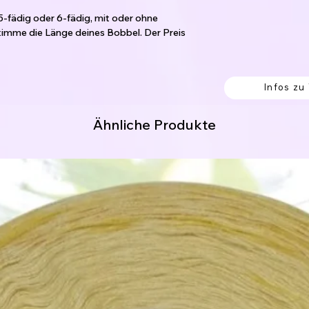
5-fädig oder 6-fädig, mit oder ohne
imme die Länge deines Bobbel. Der Preis
per Mail.
Infos zu
den laufen nebeneinander her und sind nicht
 Knoten verbunden, welche einfach
Ähnliche Produkte
 von außen begonnen werden.
en sollen.
ng. (hier fängst du innen an.)
itung:
erk werden soll.