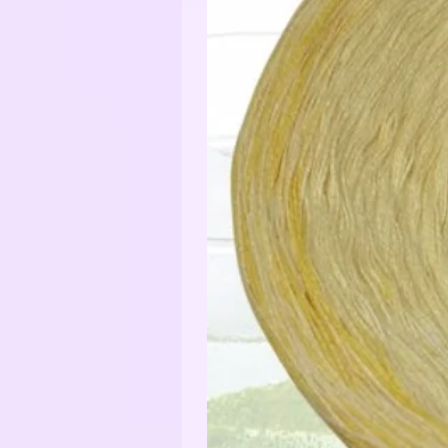
Bobbelgarn: 50% Baumwolle / 50
Glitzerfaden: 62% Polyester / 3
Funkelgarn: 43% Baumwolle / 43%