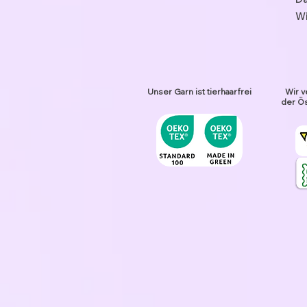
Wi
Unser Garn ist tierhaarfrei
Wir v
der Ös