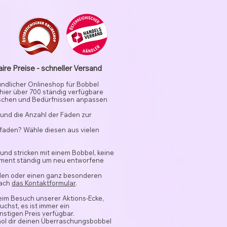
aire Preise - schneller Versand
undlicher Onlineshop für Bobbel
 hier über 700 ständig verfügbare
schen und Bedürfnissen anpassen
und die Anzahl der Fäden zur
rfaden? Wähle diesen aus vielen
 und stricken mit einem Bobbel, keine
timent ständig um neu entworfene
nden oder einen ganz besonderen
fach
das Kontaktformular
.
beim Besuch unserer Aktions-Ecke,
chst, es ist immer ein
stigen Preis verfügbar.
hol dir deinen Überraschungsbobbel