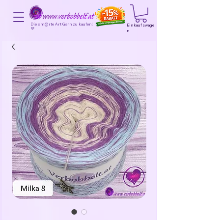
Die sm@rte Art Garn zu kaufen!
Einkaufswage
💜
n