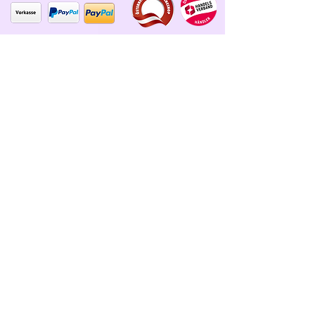
Wir versenden Co2 neutral mit
der Österreichischen Post oder
DPD
Unser Garn ist tierhaarfrei
Datenschutz und Nutzung
Verkaufsbedingungen
Datenschutz
Widerrufsrecht
verbobbelt.at - große Auswahl - faire Preise -
schneller Versand