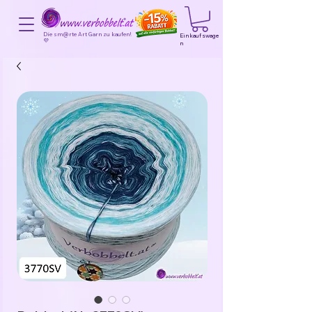
Die sm@rte Art Garn zu kaufen!
Einkaufswage
💜
n