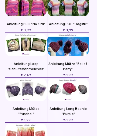
Anleitung Pulli "No-Stri"
Anleitung Pulli "Hägstri"
Preis
Preis
€ 3,99
€ 3,99
Anleitung Loop
Anleitung Mütze "Relief-
"Schulterschmeichler"
Party"
Preis
Preis
€ 2,49
€ 1,99
Anleitung Mütze
Anleitung Long Beanie
"Puschel"
"Purple"
Preis
Preis
€ 1,99
€ 1,99