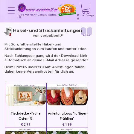
Die sm@rte Art Garn zu kaufen!
Einkaufswage
💜
n
Häkel- und Strickanleitungen
von verbobbelt®
Mit Sorgfalt erstellte Häkel- und
Strickanleitungen zum kaufen und runterladen.
Nach Zahlungseingang wird der Download-Link
automatisch an deine E-Mail Adresse gesendet.
Beim Erwerb unserer Kauf-Anleitungen fallen
daher keine Versandkosten für dich an.
Tischdecke - Frohe
Anleitung Loop "luftiger
Ostern🐰
Frühling"
Preis
Preis
€ 2,99
€ 1,99