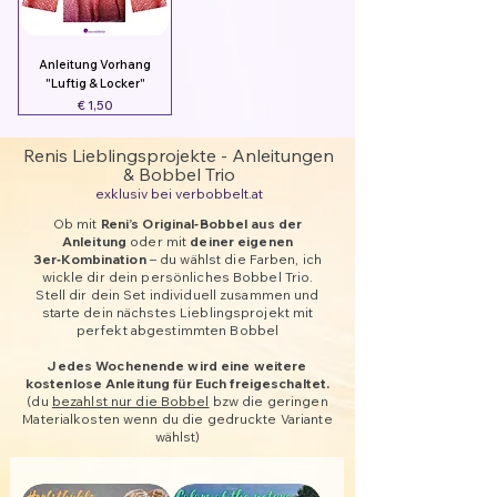
Anleitung Vorhang
"Luftig & Locker"
Preis
€ 1,50
Renis Lieblingsprojekte - Anleitungen
& Bobbel Trio
exklusiv bei verbobbelt.at
Ob mit
Reni’s Original‑Bobbel aus der
Anleitung
oder mit
deiner eigenen
3er‑Kombination
– du wählst die Farben, ich
wickle dir dein persönliches Bobbel Trio.
Stell dir dein Set individuell zusammen und
starte dein nächstes Lieblingsprojekt mit
perfekt abgestimmten Bobbel
Jedes Wochenende wird eine weitere
kostenlose Anleitung für Euch freigeschaltet.
(du
bezahlst nur die Bobbel
bzw die geringen
Materialkosten wenn du die gedruckte Variante
wählst)