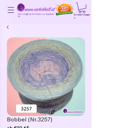
Die sm@rte Art Garn zu kaufen!
Einkaufswage
💜
n
Bobbel (Nr.3257)
Sale-