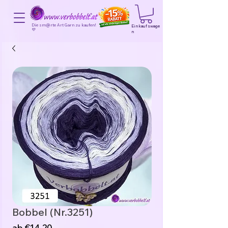
Die sm@rte Art Garn zu kaufen!
Einkaufswage
💜
n
Bobbel (Nr.3251)
Sale-
ab
€14,20