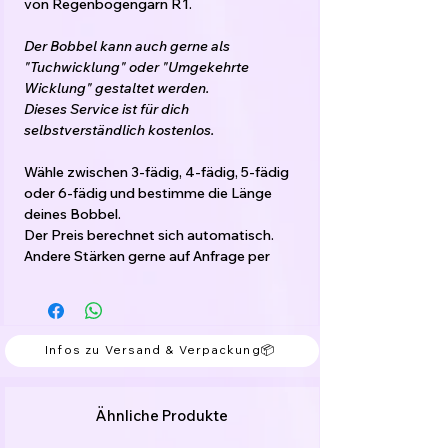
von Regenbogengarn R1.
Der Bobbel kann auch gerne als
"Tuchwicklung" oder "Umgekehrte
Wicklung" gestaltet werden.
Dieses Service ist für dich
selbstverständlich kostenlos.
Wähle zwischen 3-fädig, 4-fädig, 5-fädig
oder 6-fädig und bestimme die Länge
deines Bobbel.
Der Preis berechnet sich automatisch.
Andere Stärken gerne auf Anfrage per
Mail.
Das Garn ist gefacht, d.h. die Fäden laufen
nebeneinander her und sind nicht
Infos zu Versand & Verpackung📦
verzwirnt.
Die Farbwechsel sind mit kleinen Knoten
verbunden, welche einfach mitgearbeitet
Ähnliche Produkte
werden können.
Der Bobbel kann von innen oder von