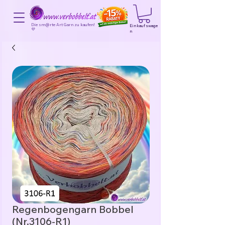
Die sm@rte Art Garn zu kaufen!
Einkaufswage
💜
n
Regenbogengarn Bobbel
(Nr.3106-R1)