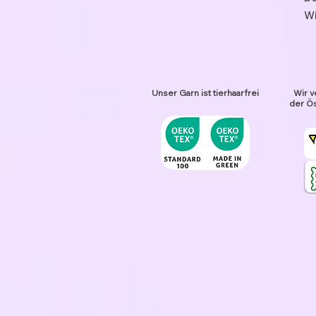
Wi
Unser Garn ist tierhaarfrei
Wir v
der Ös