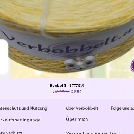
Bobbel (Nr.3777SV)
Standardpreis
Sale-Preis
€ 10,65
ab
€ 9,59
tenschutz und Nutzung
über verbobbelt
Folge uns a
Über mich
rkaufsbedingunge
tenschutz
Versand und Verpackung