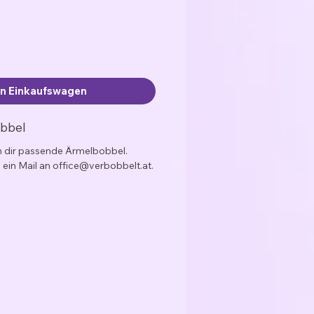
en Einkaufswagen
obbel
ch dir passende Ärmelbobbel.
 ein Mail an office@verbobbelt.at.