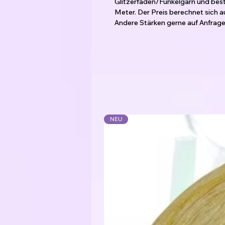
Glitzerfaden/Funkelgarn und bes
Meter. Der Preis berechnet sich 
Andere Stärken gerne auf Anfrage 
Das Garn ist gefacht, d.h. die Fä
verzwirnt.
Die Farbwechsel sind mit kleinen
mitgearbeitet werden können.
Der Bobbel kann von innen oder
Je nachdem wie die Farben verlauf
Ausgenommen bei einer Tuchwicklu
NEU
Meine Empfehlung für die Verarbe
3-fädig: Nadelstärke 2,5 - 3,5
4-fädig: Nadelstärke 3,5 - 4,5
5-fädig: Nadelstärke 4,5 - 5,5
6-fädig: Nadelstärke 5,5 - 6,5
Je nachdem wie locker das Handw
Material:
Bobbelgarn: 50% Baumwolle / 50
Glitzerfaden: 62% Polyester / 3