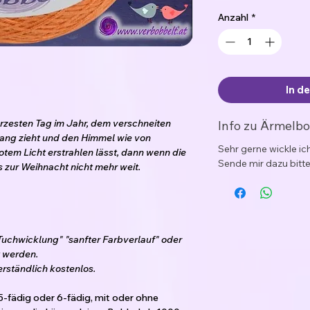
Anzahl
*
In d
zesten Tag im Jahr, dem verschneiten
Info zu Ärmelb
lang zieht und den Himmel wie von
Sehr gerne wickle i
tem Licht erstrahlen lässt, dann wenn die
Sende mir dazu bitte
es zur Weihnacht nicht mehr weit.
Tuchwicklung" "sanfter Farbverlauf" oder
 werden.
erständlich kostenlos.
5-fädig oder 6-fädig, mit oder ohne