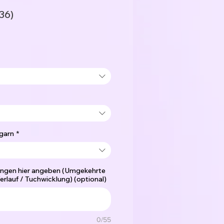
36)
garn
*
ngen hier angeben (Umgekehrte
erlauf / Tuchwicklung) (optional)
0/55