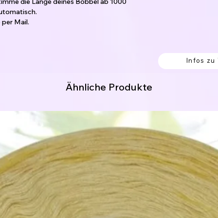
timme die Länge deines Bobbel ab 1000
automatisch.
per Mail.
den laufen nebeneinander her und sind nicht
Infos zu
 Knoten verbunden, welche einfach
 von außen begonnen werden.
Ähnliche Produkte
en sollen.
ng. (hier fängst du innen an.)
itung:
erk werden soll.
% Polyacryl
8% Polyamid