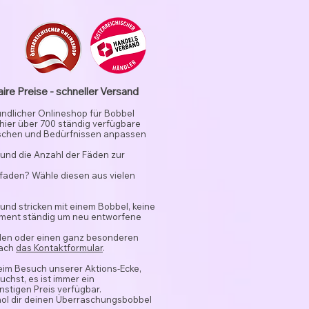
aire Preise - schneller Versand
undlicher Onlineshop für Bobbel
 hier über 700 ständig verfügbare
schen und Bedürfnissen anpassen
und die Anzahl der Fäden zur
rfaden? Wähle diesen aus vielen
 und stricken mit einem Bobbel, keine
timent ständig um neu entworfene
nden oder einen ganz besonderen
fach
das Kontaktformular
.
beim Besuch unserer Aktions-Ecke,
chst, es ist immer ein
stigen Preis verfügbar.
hol dir deinen Überraschungsbobbel