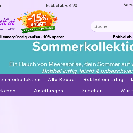
Vers
a
Bobbel ab € 4,90
kaufen!💜
 immergünstig kaufen - 10% sparen
Bobbel ab
ommerkollektion
Alle Bobbel
Bobbel einfärbig
ckchen
Anleitungen
Zubehör
Wuns