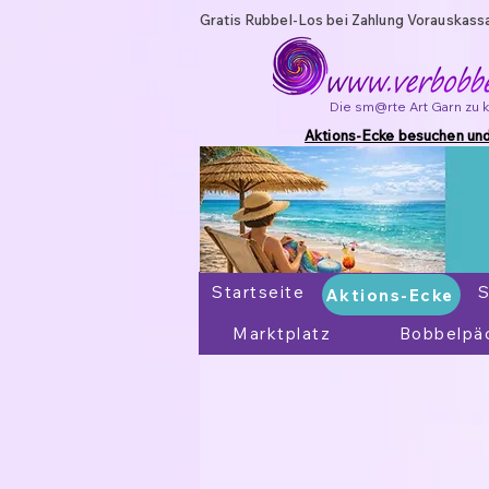
Gratis Rubbel-Los bei Zahlung Vorauskass
Die sm@rte Art Garn zu 
Aktions-Ecke besuchen und
Startseite
Aktions-Ecke
S
Aktions-Ecke
Marktplatz
Bobbelpä