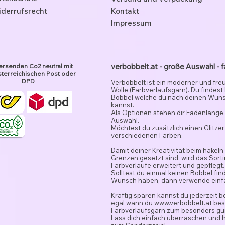
derrufsrecht
Kontakt
Impressum
verbobbelt.at - große Auswahl - f
ersenden Co2 neutral mit
terreichischen Post oder
DPD
Verbobbelt ist ein moderner und fre
Wolle (Farbverlaufsgarn). Du findest
Bobbel welche du nach deinen Wün
kannst.
Als Optionen stehen dir Fadenlänge 
Auswahl.
Möchtest du zusätzlich einen Glitze
verschiedenen Farben.
Damit deiner Kreativität beim häkeln
Grenzen gesetzt sind, wird das Sor
Farbverläufe erweitert und gepflegt.
Solltest du einmal keinen Bobbel fi
Wunsch haben, dann verwende ein
Kräftig sparen kannst du jederzeit 
egal wann du
www.verbobbelt.at
besu
Farbverlaufsgarn zum besonders gün
Lass dich einfach überraschen und 