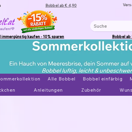
Vers
a
Bobbel ab € 4,90
kaufen!💜
 immergünstig kaufen - 10% sparen
Bobbel ab
ommerkollektion
Alle Bobbel
Bobbel einfärbig
ckchen
Anleitungen
Zubehör
Wuns