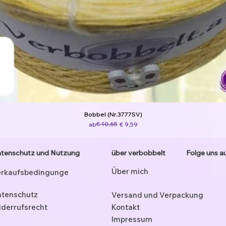
Bobbel (Nr.3777SV)
Standardpreis
Sale-Preis
€ 10,65
ab
€ 9,59
tenschutz und Nutzung
über verbobbelt
Folge uns a
Über mich
rkaufsbedingunge
tenschutz
Versand und Verpackung
derrufsrecht
Kontakt
Impressum