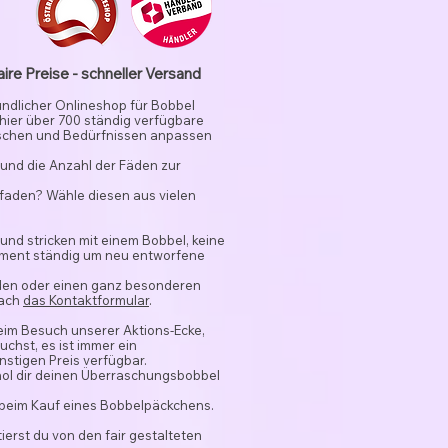
aire Preise - schneller Versand
undlicher Onlineshop für Bobbel
 hier über 700 ständig verfügbare
schen und Bedürfnissen anpassen
und die Anzahl der Fäden zur
rfaden? Wähle diesen aus vielen
 und stricken mit einem Bobbel, keine
timent ständig um neu entworfene
nden oder einen ganz besonderen
fach
das Kontaktformular
.
beim Besuch unserer Aktions-Ecke,
chst, es ist immer ein
stigen Preis verfügbar.
hol dir deinen Überraschungsbobbel
 beim Kauf eines Bobbelpäckchens.
ierst du von den fair gestalteten