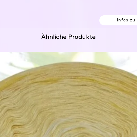
 Knoten verbunden, welche einfach
 von außen begonnen werden.
Infos zu
en sollen.
ng. (hier fängst du innen an.)
Ähnliche Produkte
itung:
erk werden soll.
% Polyacryl
8% Polyamid
 Acrylic / 9% Polyester / 5% Polyamid