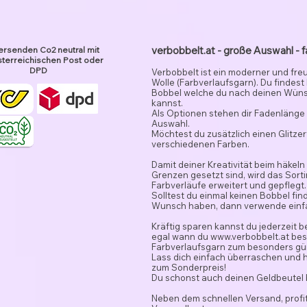
verbobbelt.at - große Auswahl - f
ersenden Co2 neutral mit
terreichischen Post oder
DPD
Verbobbelt ist ein moderner und fre
Wolle (Farbverlaufsgarn). Du findest
Bobbel welche du nach deinen Wün
kannst.
Als Optionen stehen dir Fadenlänge 
Auswahl.
Möchtest du zusätzlich einen Glitze
verschiedenen Farben.
Damit deiner Kreativität beim häkeln
Grenzen gesetzt sind, wird das Sor
Farbverläufe erweitert und gepflegt.
Solltest du einmal keinen Bobbel fi
Wunsch haben, dann verwende ein
Kräftig sparen kannst du jederzeit 
egal wann du
www.verbobbelt.at
besu
Farbverlaufsgarn zum besonders gün
Lass dich einfach überraschen und 
zum Sonderpreis!
Du schonst auch deinen Geldbeutel
Neben dem schnellen Versand, profit