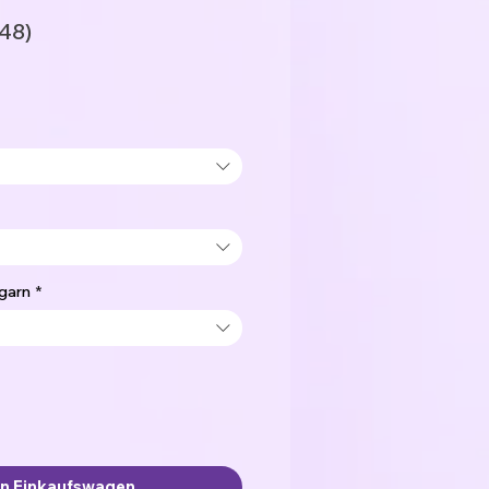
48)
garn
*
en Einkaufswagen