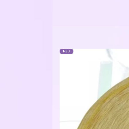
Die Farbwechsel sind mit kleinen
mitgearbeitet werden können.
Der Bobbel kann von innen oder
Je nachdem wie die Farben verlauf
Ausgenommen bei einer Tuchwicklu
Meine Empfehlung für die Verarbe
3-fädig: Nadelstärke 2,5 - 3,5
4-fädig: Nadelstärke 3,5 - 4,5
NEU
Je nachdem wie locker das Handw
Material:
Bobbelgarn: 50% Baumwolle / 50
Glitzerfaden: 62% Polyester / 3
Funkelgarn: 43% Baumwolle / 43%