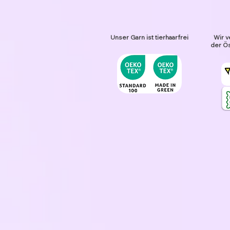
Unser Garn ist tierhaarfrei
Wir v
der Ös