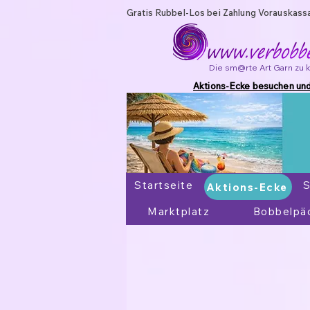
Gratis Rubbel-Los bei Zahlung Vorauskass
Die sm@rte Art Garn zu 
Aktions-Ecke besuchen und
Startseite
Aktions-Ecke
S
Aktions-Ecke
Marktplatz
Bobbelpä