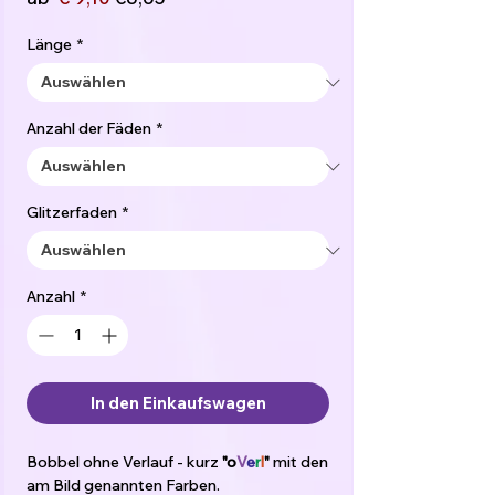
Preis
Länge
*
Anzahl der Fäden
*
Glitzerfaden
*
Anzahl
*
In den Einkaufswagen
Bobbel ohne Verlauf - kurz
"o
V
e
r
l
"
mit den
am Bild genannten Farben.