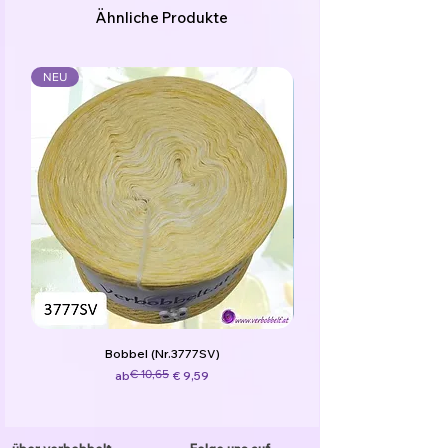
Ähnliche Produkte
NEU
Bobbel (Nr.3777SV)
Standardpreis
Sale-Preis
€ 10,65
ab
€ 9,59