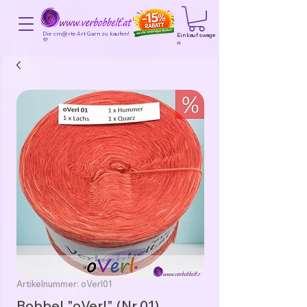
Die sm@rte Art Garn zu kaufen!
Einkaufswage
💜
n
Artikelnummer: oVerl01
Bobbel "oVerl" (Nr.01)