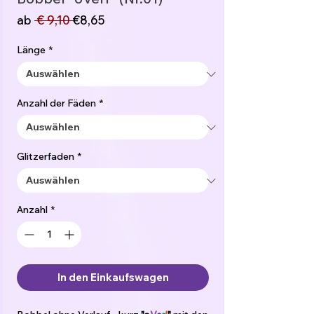
Standardpreis
Sale-
ab
 € 9,10 
€8,65
Preis
Länge
*
Anzahl der Fäden
*
Glitzerfaden
*
Anzahl
*
In den Einkaufswagen