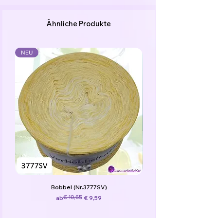
Ähnliche Produkte
NEU
Bobbel (Nr.3777SV)
Standardpreis
Sale-Preis
€ 10,65
ab
€ 9,59