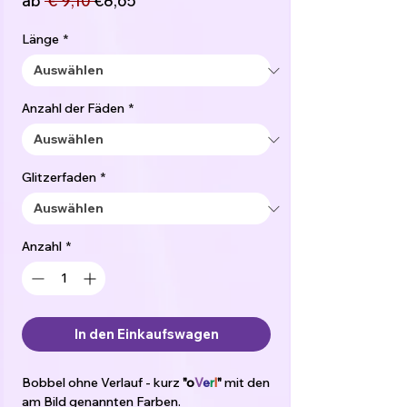
ab
 € 9,10 
€8,65
Preis
Länge
*
Anzahl der Fäden
*
Glitzerfaden
*
Anzahl
*
In den Einkaufswagen
Bobbel ohne Verlauf - kurz
"o
V
e
r
l
"
mit den
am Bild genannten Farben.