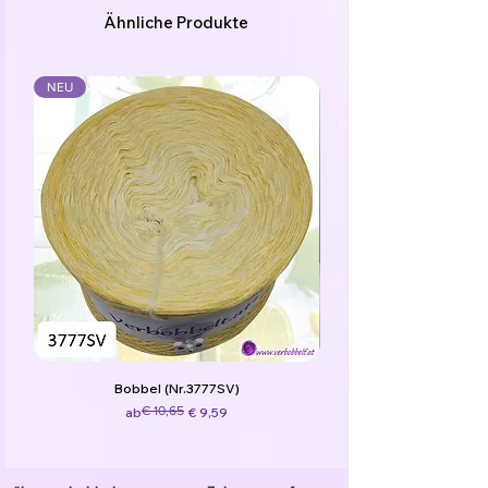
Ähnliche Produkte
NEU
Bobbel (Nr.3777SV)
Standardpreis
Sale-Preis
€ 10,65
ab
€ 9,59