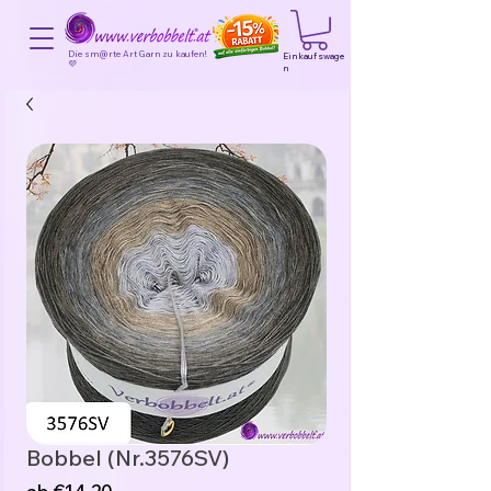
Die sm@rte Art Garn zu kaufen!
Einkaufswage
💜
n
Bobbel (Nr.3576SV)
Sale-