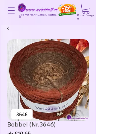
Die sm@rte Art Garn zu kaufen!
Einkaufswage
💜
n
Bobbel (Nr.3646)
Sale-
ab
€10,65