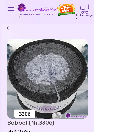
Die sm@rte Art Garn zu kaufen!
Einkaufswage
💜
n
Bobbel (Nr.3306)
Sale-
ab
€10,65