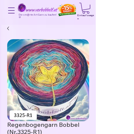
Die sm@rte Art Garn zu kaufen!
Einkaufswage
💜
n
Regenbogengarn Bobbel
(Nr.3325-R1)