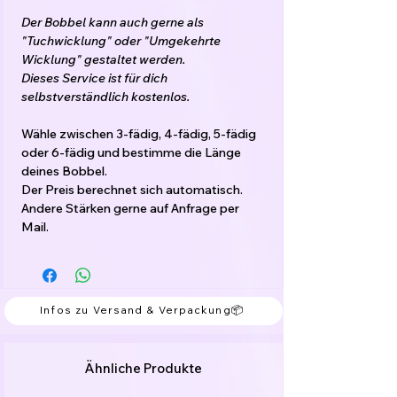
Der Bobbel kann auch gerne als
"Tuchwicklung" oder "Umgekehrte
Wicklung" gestaltet werden.
Dieses Service ist für dich
selbstverständlich kostenlos.
Wähle zwischen 3-fädig, 4-fädig, 5-fädig
oder 6-fädig und bestimme die Länge
deines Bobbel.
Der Preis berechnet sich automatisch.
Andere Stärken gerne auf Anfrage per
Mail.
Das Garn ist gefacht, d.h. die Fäden laufen
nebeneinander her und sind nicht
verzwirnt.
Infos zu Versand & Verpackung📦
Die Farbwechsel sind mit kleinen Knoten
verbunden, welche einfach mitgearbeitet
werden können.
Ähnliche Produkte
Der Bobbel kann von innen oder von
außen begonnen werden.