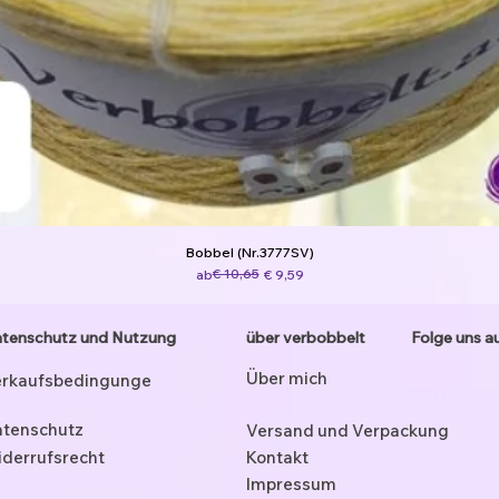
Bobbel (Nr.3777SV)
Standardpreis
Sale-Preis
€ 10,65
ab
€ 9,59
tenschutz und Nutzung
über verbobbelt
Folge uns a
Über mich
rkaufsbedingunge
tenschutz
Versand und Verpackung
derrufsrecht
Kontakt
Impressum