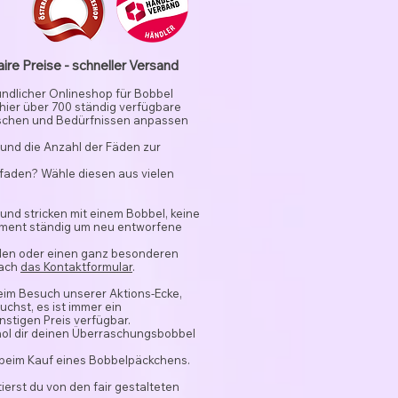
aire Preise - schneller Versand
undlicher Onlineshop für Bobbel
 hier über 700 ständig verfügbare
schen und Bedürfnissen anpassen
und die Anzahl der Fäden zur
rfaden? Wähle diesen aus vielen
 und stricken mit einem Bobbel, keine
timent ständig um neu entworfene
nden oder einen ganz besonderen
fach
das Kontaktformular
.
beim Besuch unserer Aktions-Ecke,
chst, es ist immer ein
stigen Preis verfügbar.
hol dir deinen Überraschungsbobbel
 beim Kauf eines Bobbelpäckchens.
ierst du von den fair gestalteten