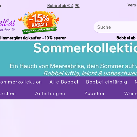
Vers
a
Bobbel ab € 4,90
kaufen!💜
 immergünstig kaufen - 10% sparen
Bobbel ab
ommerkollektion
Alle Bobbel
Bobbel einfärbig
ckchen
Anleitungen
Zubehör
Wuns