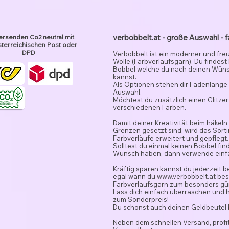
verbobbelt.at - große Auswahl - f
ersenden Co2 neutral mit
terreichischen Post oder
DPD
Verbobbelt ist ein moderner und fre
Wolle (Farbverlaufsgarn). Du findest
Bobbel welche du nach deinen Wün
kannst.
Als Optionen stehen dir Fadenlänge 
Auswahl.
Möchtest du zusätzlich einen Glitze
verschiedenen Farben.
Damit deiner Kreativität beim häkeln
Grenzen gesetzt sind, wird das Sor
Farbverläufe erweitert und gepflegt.
Solltest du einmal keinen Bobbel fi
Wunsch haben, dann verwende ein
Kräftig sparen kannst du jederzeit 
egal wann du
www.verbobbelt.at
besu
Farbverlaufsgarn zum besonders gün
Lass dich einfach überraschen und 
zum Sonderpreis!
Du schonst auch deinen Geldbeutel
Neben dem schnellen Versand, profit