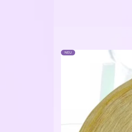
Material Bobbel: 50% Baumwolle 
Material Regenbogengarn: 100% 
NEU