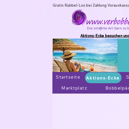
Gratis Rubbel-Los bei Zahlung Vorauskass
Die sm@rte Art Garn zu 
Aktions-Ecke besuchen und
Startseite
Aktions-Ecke
S
Aktions-Ecke
Marktplatz
Bobbelpä