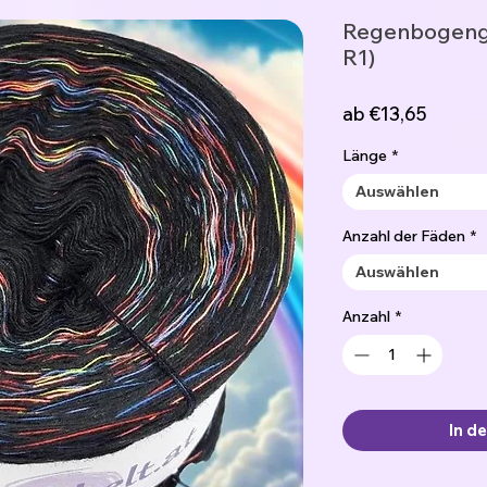
Regenbogenga
R1)
Sale-
ab
€13,65
Preis
Länge
*
Auswählen
Anzahl der Fäden
*
Auswählen
Anzahl
*
In d