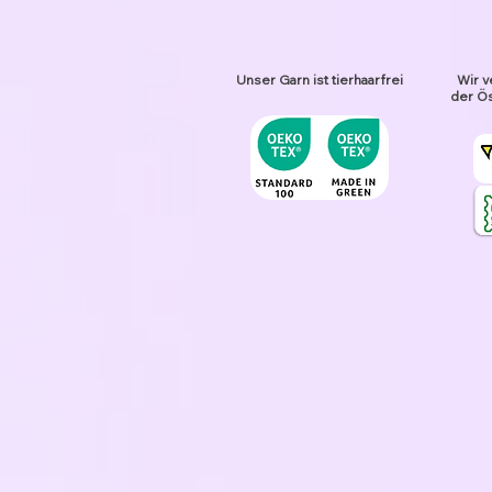
Unser Garn ist tierhaarfrei
Wir v
der Ös