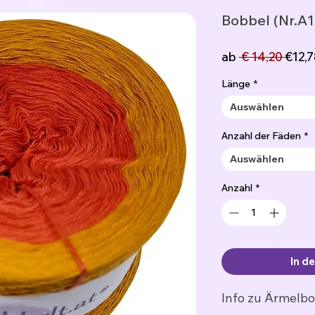
Bobbel (Nr.A1
Stan
ab
 € 14,20 
€12,7
Länge
*
Auswählen
Anzahl der Fäden
*
Auswählen
Anzahl
*
In d
Info zu Ärmelb