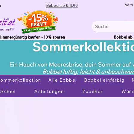
Vers
a
Bobbel ab € 4,90
kaufen!💜
 immergünstig kaufen - 10% sparen
Bobbel ab
ommerkollektion
Alle Bobbel
Bobbel einfärbig
ckchen
Anleitungen
Zubehör
Wuns