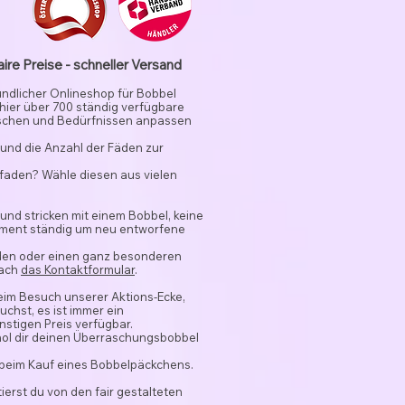
aire Preise - schneller Versand
undlicher Onlineshop für Bobbel
 hier über 700 ständig verfügbare
schen und Bedürfnissen anpassen
und die Anzahl der Fäden zur
rfaden? Wähle diesen aus vielen
 und stricken mit einem Bobbel, keine
timent ständig um neu entworfene
nden oder einen ganz besonderen
fach
das Kontaktformular
.
beim Besuch unserer Aktions-Ecke,
chst, es ist immer ein
stigen Preis verfügbar.
hol dir deinen Überraschungsbobbel
 beim Kauf eines Bobbelpäckchens.
ierst du von den fair gestalteten