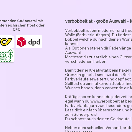
verbobbelt.at - große Auswahl - f
ersenden Co2 neutral mit
terreichischen Post oder
DPD
Verbobbelt ist ein moderner und fre
Wolle (Farbverlaufsgarn). Du findest
Bobbel welche du nach deinen Wün
kannst.
Als Optionen stehen dir Fadenlänge 
Auswahl.
Möchtest du zusätzlich einen Glitze
verschiedenen Farben.
Damit deiner Kreativität beim häkeln
Grenzen gesetzt sind, wird das Sor
Farbverläufe erweitert und gepflegt.
Solltest du einmal keinen Bobbel fi
Wunsch haben, dann verwende ein
Kräftig sparen kannst du jederzeit 
egal wann du
www.verbobbelt.at
besu
Farbverlaufsgarn zum besonders gün
Lass dich einfach überraschen und 
zum Sonderpreis!
Du schonst auch deinen Geldbeutel
Neben dem schnellen Versand, profit