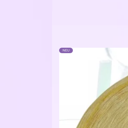
4-fädig: Nadelstärke 3,5 - 4,5
Je nachdem wie locker das Handw
Material:
Bobbelgarn: 50% Baumwolle / 50
NEU