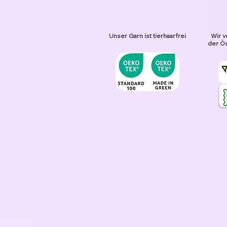
Unser Garn ist tierhaarfrei
Wir v
der Ös