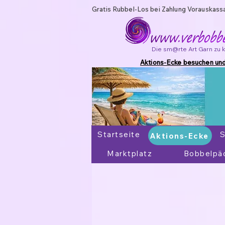
Gratis Rubbel-Los bei Zahlung Vorauskass
Die sm@rte Art Garn zu 
Aktions-Ecke besuchen und
Startseite
Aktions-Ecke
S
Aktions-Ecke
Marktplatz
Bobbelpä