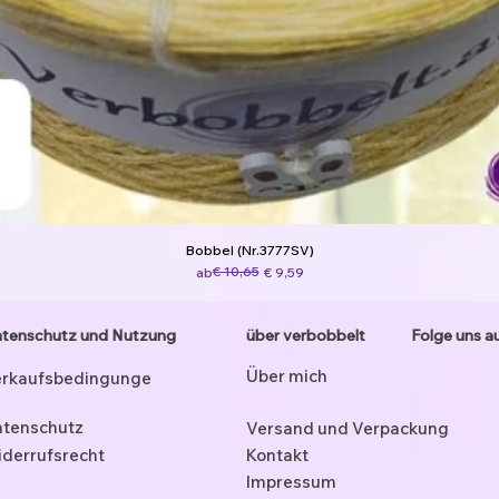
Bobbel (Nr.3777SV)
Standardpreis
Sale-Preis
€ 10,65
ab
€ 9,59
tenschutz und Nutzung
über verbobbelt
Folge uns a
Über mich
rkaufsbedingunge
tenschutz
Versand und Verpackung
derrufsrecht
Kontakt
Impressum