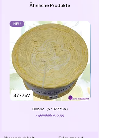
Ähnliche Produkte
NEU
Bobbel (Nr.3777SV)
Standardpreis
Sale-Preis
€ 10,65
ab
€ 9,59