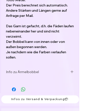
1000 Meter.
Der Preis berechnet sich automatisch.
Andere Stärken und Längen gerne auf
Anfrage per Mail.
Das Garn ist gefacht, d.h. die Fäden laufen
nebeneinander her und sind nicht
verzwirnt.
Der Bobbel kann von innen oder von
außen begonnen werden.
Je nachdem wie die Farben verlaufen
sollen.
Meine Empfehlung für die Verarbeitung:
Info zu Ärmelbobbel
3-fädig: Nadelstärke 2,5 - 3,5
6-fädig: Nadelstärke 5,5 - 6,5
Sehr gerne wickle ich dir passende
Je nachdem wie locker das Handwerk
Ärmelbobbel. Sende mir dazu bitte ein
werden soll.
Mail an office@verbobbelt.at.
Material:
Infos zu Versand & Verpackung📦
Bobbelgarn: 50% Baumwolle / 50%
Polyacryl