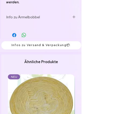
werden.
Dieses Service ist für dich
selbstverständlich kostenlos.
Info zu Ärmelbobbel
Wähle zwischen 3-fädig, 4-fädig, 5-fädig
Sehr gerne wickle ich dir passende
oder 6-fädig, mit oder ohne
Ärmelbobbel. Sende mir dazu bitte ein
Glitzerfaden/Funkelgarn und bestimme
Mail an office@verbobbelt.at.
die Länge deines Bobbel. Der Preis
berechnet sich automatisch.
Infos zu Versand & Verpackung📦
Andere Stärken gerne auf Anfrage per
Mail.
Ähnliche Produkte
Das Garn ist gefacht, d.h. die Fäden laufen
nebeneinander her und sind nicht
verzwirnt.
NEU
Die Farbwechsel sind mit kleinen Knoten
verbunden, welche einfach mitgearbeitet
werden können.
Der Bobbel kann von innen oder von
außen begonnen werden.
Je nachdem wie die Farben verlaufen