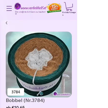
Die sm@rte Art Garn zu kaufen!
Einkaufswage
💜
n
Bobbel (Nr.3784)
Sale-
ab
€10,65