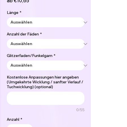
Sale-
ab
€10,65
Preis
Länge
*
Anzahl der Fäden
*
Glitzerfaden/Funkelgarn
*
Kostenlose Anpassungen hier angeben
(Umgekehrte Wicklung / sanfter Verlauf /
Tuchwicklung) (optional)
0/55
Anzahl
*