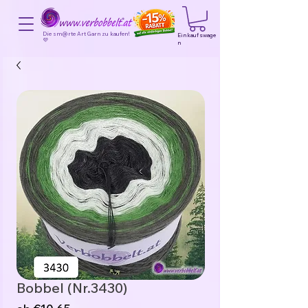
Die sm@rte Art Garn zu kaufen!
Einkaufswage
💜
n
Bobbel (Nr.3430)