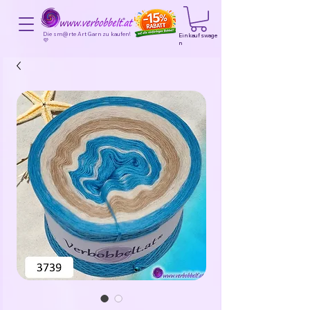
Die sm@rte Art Garn zu kaufen!
Einkaufswage
💜
n