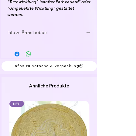
"Tuchwicklung" "sanfter Farbverlauf" oder
"Umgekehrte Wicklung" gestaltet
werden.
Dieses Service ist für dich
selbstverständlich kostenlos.
Info zu Ärmelbobbel
Wähle zwischen 3-fädig, 4-fädig, 5-fädig
Sehr gerne wickle ich dir passende
oder 6-fädig, mit oder ohne
Ärmelbobbel. Sende mir dazu bitte ein
Glitzerfaden/Funkelgarn und bestimme
Mail an office@verbobbelt.at.
die Länge deines Bobbel ab 1000 Meter.
Der Preis berechnet sich automatisch.
Infos zu Versand & Verpackung📦
Andere Stärken gerne auf Anfrage per
Mail.
Ähnliche Produkte
Das Garn ist gefacht, d.h. die Fäden laufen
nebeneinander her und sind nicht
verzwirnt.
NEU
Die Farbwechsel sind mit kleinen Knoten
verbunden, welche einfach mitgearbeitet
werden können.
Der Bobbel kann von innen oder von
außen begonnen werden.