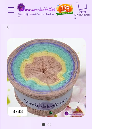
Die sm@rte Art Garn zu kaufen!
Einkaufswage
💜
n