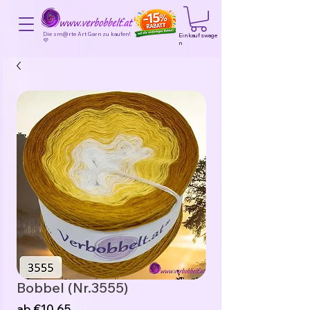
Die sm@rte Art Garn zu kaufen!
Einkaufswage
💜
n
Bobbel (Nr.3555)
Sale-
ab
€10,65