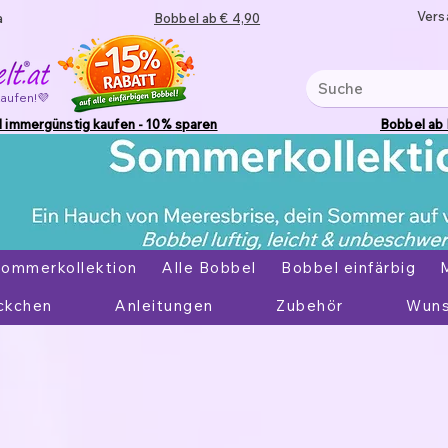
Vers
a
Bobbel ab € 4,90
kaufen!💜
 immergünstig kaufen - 10% sparen
Bobbel ab
ommerkollektion
Alle Bobbel
Bobbel einfärbig
ckchen
Anleitungen
Zubehör
Wuns