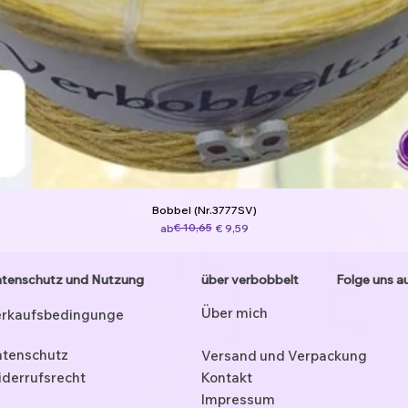
Bobbel (Nr.3777SV)
Standardpreis
Sale-Preis
€ 10,65
ab
€ 9,59
tenschutz und Nutzung
über verbobbelt
Folge uns a
Über mich
rkaufsbedingunge
tenschutz
Versand und Verpackung
derrufsrecht
Kontakt
Impressum