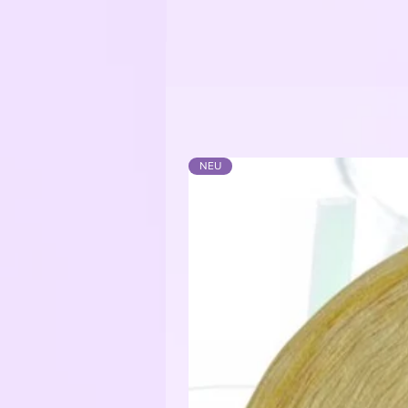
verzwirnt.
Die Farbwechsel sind mit kleinen
mitgearbeitet werden können.
Der Bobbel kann von innen oder
Je nachdem wie die Farben verlauf
Ausgenommen bei einer Tuchwicklu
Meine Empfehlung für die Verarbe
3-fädig: Nadelstärke 2,5 - 3,5
NEU
4-fädig: Nadelstärke 3,5 - 4,5
5-fädig: Nadelstärke 4,5 - 5,5
6-fädig: Nadelstärke 5,5 - 6,5
Je nachdem wie locker das Handw
Material:
Bobbelgarn: 50% Baumwolle / 50
Glitzerfaden: 62% Polyester / 3
Funkelgarn: 43% Baumwolle / 43%