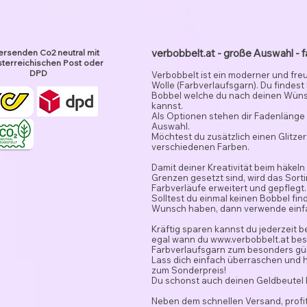
verbobbelt.at - große Auswahl - f
ersenden Co2 neutral mit
terreichischen Post oder
DPD
Verbobbelt ist ein moderner und fre
Wolle (Farbverlaufsgarn). Du findest
Bobbel welche du nach deinen Wün
kannst.
Als Optionen stehen dir Fadenlänge 
Auswahl.
Möchtest du zusätzlich einen Glitze
verschiedenen Farben.
Damit deiner Kreativität beim häkeln
Grenzen gesetzt sind, wird das Sor
Farbverläufe erweitert und gepflegt.
Solltest du einmal keinen Bobbel fi
Wunsch haben, dann verwende ein
Kräftig sparen kannst du jederzeit 
egal wann du
www.verbobbelt.at
besu
Farbverlaufsgarn zum besonders gün
Lass dich einfach überraschen und 
zum Sonderpreis!
Du schonst auch deinen Geldbeutel
Neben dem schnellen Versand, profit