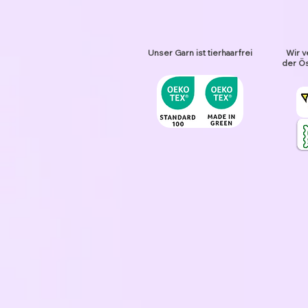
Unser Garn ist tierhaarfrei
Wir v
der Ös