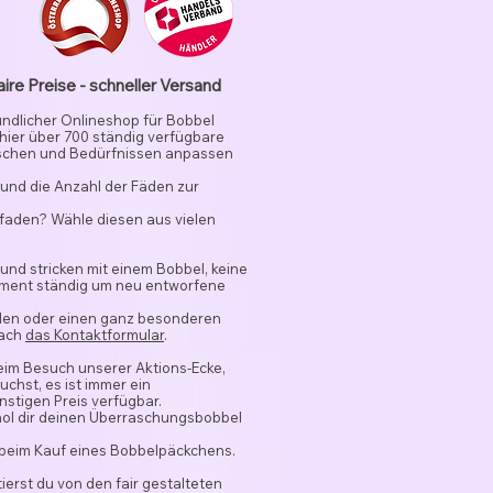
aire Preise - schneller Versand
undlicher Onlineshop für Bobbel
 hier über 700 ständig verfügbare
schen und Bedürfnissen anpassen
und die Anzahl der Fäden zur
rfaden? Wähle diesen aus vielen
 und stricken mit einem Bobbel, keine
timent ständig um neu entworfene
nden oder einen ganz besonderen
fach
das Kontaktformular
.
beim Besuch unserer Aktions-Ecke,
chst, es ist immer ein
stigen Preis verfügbar.
hol dir deinen Überraschungsbobbel
 beim Kauf eines Bobbelpäckchens.
ierst du von den fair gestalteten