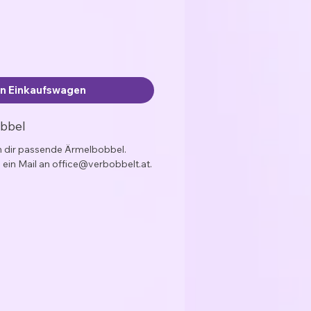
en Einkaufswagen
obbel
ch dir passende Ärmelbobbel.
 ein Mail an office@verbobbelt.at.