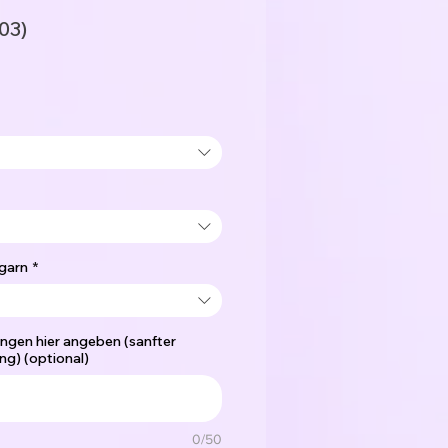
03)
garn
*
gen hier angeben (sanfter
ng) (optional)
0/50