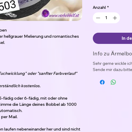
Anzahl
*
rben
ner hellgrauer Melierung und romantisches
In d
el.
Info zu Ärmelb
Sehr gerne wickle i
Sende mir dazu bitte
Tuchwicklung" oder "sanfter Farbverlauf"
erständlich kostenlos.
5-fädig oder 6-fädig, mit oder ohne
timme die Länge deines Bobbel ab 1000
automatisch.
per Mail.
den laufen nebeneinander her und sind nicht