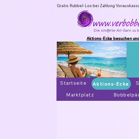
Gratis Rubbel-Los bei Zahlung Vorauskass
Die sm@rte Art Garn zu 
Aktions-Ecke besuchen und
Startseite
Aktions-Ecke
S
Aktions-Ecke
Marktplatz
Bobbelpä