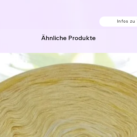
 Knoten verbunden, welche einfach
Infos zu
 von außen begonnen werden.
en sollen.
ng. (hier fängst du innen an.)
Ähnliche Produkte
itung:
erk werden soll.
% Polyacryl
8% Polyamid
 Acrylic / 9% Polyester / 5% Polyamid