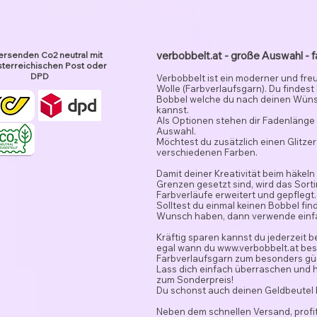
verbobbelt.at - große Auswahl - f
ersenden Co2 neutral mit
terreichischen Post oder
DPD
Verbobbelt ist ein moderner und fre
Wolle (Farbverlaufsgarn). Du findest
Bobbel welche du nach deinen Wün
kannst.
Als Optionen stehen dir Fadenlänge 
Auswahl.
Möchtest du zusätzlich einen Glitze
verschiedenen Farben.
Damit deiner Kreativität beim häkeln
Grenzen gesetzt sind, wird das Sor
Farbverläufe erweitert und gepflegt.
Solltest du einmal keinen Bobbel fi
Wunsch haben, dann verwende ein
Kräftig sparen kannst du jederzeit 
egal wann du
www.verbobbelt.at
besu
Farbverlaufsgarn zum besonders gün
Lass dich einfach überraschen und 
zum Sonderpreis!
Du schonst auch deinen Geldbeutel
Neben dem schnellen Versand, profit