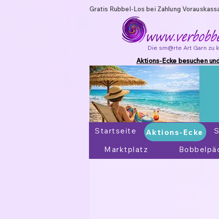
Gratis Rubbel-Los bei Zahlung Vorauskass
Die sm@rte Art Garn zu 
Aktions-Ecke besuchen und
Startseite
Aktions-Ecke
S
Aktions-Ecke
Marktplatz
Bobbelpä