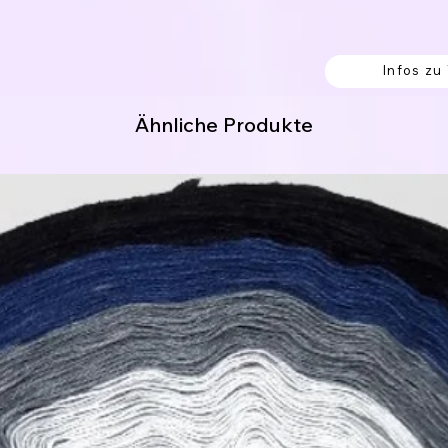
den laufen nebeneinander her und sind nicht
 Knoten verbunden, welche einfach
Infos zu
 von außen begonnen werden.
en sollen.
Ähnliche Produkte
ng. (hier fängst du innen an.)
itung:
erk werden soll.
% Polyacryl
8% Polyamid
 Acrylic / 9% Polyester / 5% Polyamid