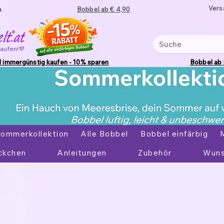
Vers
a
Bobbel ab € 4,90
kaufen!💜
 immergünstig kaufen - 10% sparen
Bobbel ab
ommerkollektion
Alle Bobbel
Bobbel einfärbig
ckchen
Anleitungen
Zubehör
Wuns