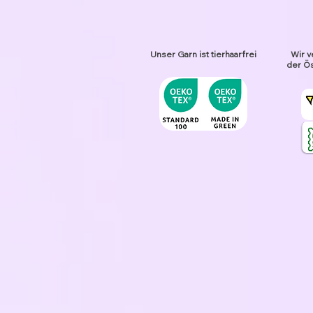
Unser Garn ist tierhaarfrei
Wir v
der Ös