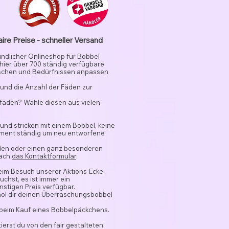
aire Preise - schneller Versand
undlicher Onlineshop für Bobbel
 hier über 700 ständig verfügbare
schen und Bedürfnissen anpassen
und die Anzahl der Fäden zur
rfaden? Wähle diesen aus vielen
 und stricken mit einem Bobbel, keine
timent ständig um neu entworfene
nden oder einen ganz besonderen
fach
das Kontaktformular
.
beim Besuch unserer Aktions-Ecke,
chst, es ist immer ein
stigen Preis verfügbar.
hol dir deinen Überraschungsbobbel
 beim Kauf eines Bobbelpäckchens.
ierst du von den fair gestalteten