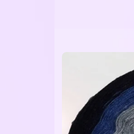
Das Garn ist gefacht, d.h. die Fä
verzwirnt.
Die Farbwechsel sind mit kleinen
mitgearbeitet werden können.
Der Bobbel kann von innen oder
Je nachdem wie die Farben verlauf
Ausgenommen bei einer Tuchwicklu
Meine Empfehlung für die Verarbe
3-fädig: Nadelstärke 2,5 - 3,5
4-fädig: Nadelstärke 3,5 - 4,5
5-fädig: Nadelstärke 4,5 - 5,5
6-fädig: Nadelstärke 5,5 - 6,5
Je nachdem wie locker das Handw
Material:
Bobbelgarn: 50% Baumwolle / 50
Glitzerfaden: 62% Polyester / 3
Funkelgarn: 43% Baumwolle / 43%