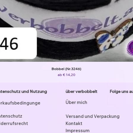
Bobbel (Nr.3246)
Sale-Preis
ab
€ 14,20
tenschutz und Nutzung
über verbobbelt
Folge uns a
Über mich
rkaufsbedingunge
tenschutz
Versand und Verpackung
derrufsrecht
Kontakt
Impressum