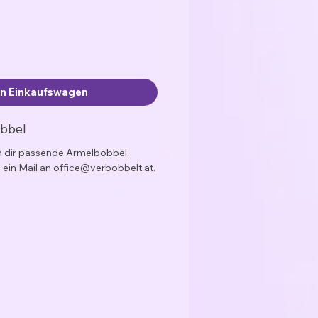
en Einkaufswagen
obbel
ch dir passende Ärmelbobbel.
 ein Mail an office@verbobbelt.at.