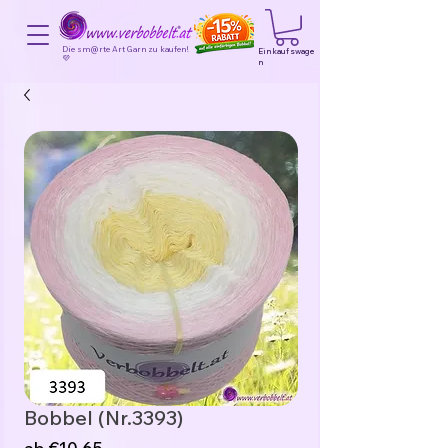
Die sm@rte Art Garn zu kaufen!
Einkaufswage
💜
n
Bobbel (Nr.3393)
Sale-