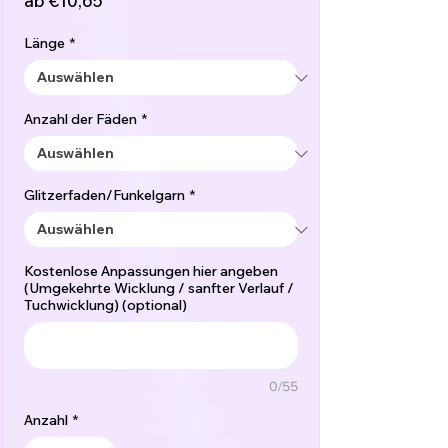
ab
€10,65
Preis
Länge
*
Anzahl der Fäden
*
Glitzerfaden/Funkelgarn
*
Kostenlose Anpassungen hier angeben
(Umgekehrte Wicklung / sanfter Verlauf /
Tuchwicklung) (optional)
0/55
Anzahl
*