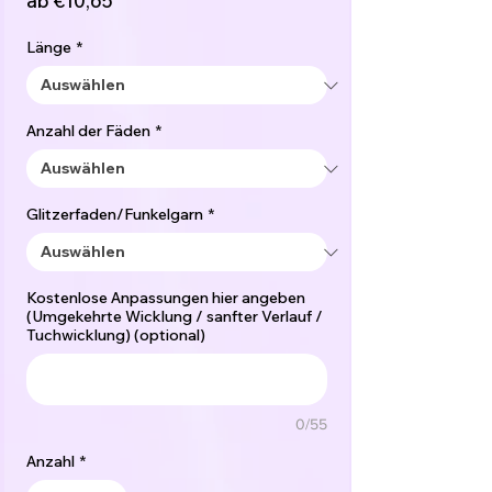
ab
€10,65
Preis
Länge
*
Anzahl der Fäden
*
Glitzerfaden/Funkelgarn
*
Kostenlose Anpassungen hier angeben
(Umgekehrte Wicklung / sanfter Verlauf /
Tuchwicklung) (optional)
0/55
Anzahl
*