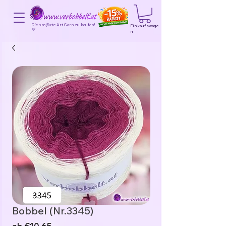
Die sm@rte Art Garn zu kaufen!
Einkaufswage
💜
n
Bobbel (Nr.3345)
Sale-