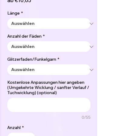
ab
€10,65
Preis
Länge
*
Anzahl der Fäden
*
Glitzerfaden/Funkelgarn
*
Kostenlose Anpassungen hier angeben
(Umgekehrte Wicklung / sanfter Verlauf /
Tuchwicklung) (optional)
0/55
Anzahl
*