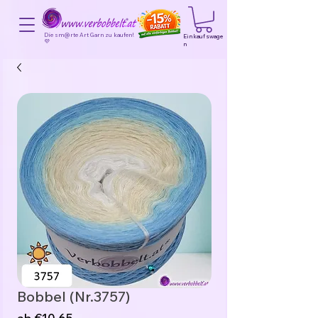
Die sm@rte Art Garn zu kaufen!
Einkaufswage
💜
n
Bobbel (Nr.3757)
Sale-