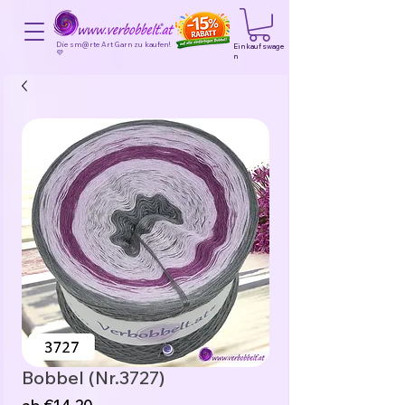
Die sm@rte Art Garn zu kaufen!
Einkaufswage
💜
n
Bobbel (Nr.3727)
Sale-