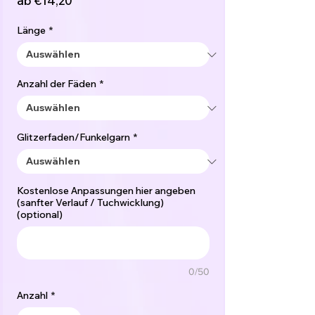
ab
€14,20
Preis
Länge
*
Anzahl der Fäden
*
Glitzerfaden/Funkelgarn
*
Kostenlose Anpassungen hier angeben
(sanfter Verlauf / Tuchwicklung)
(optional)
0/50
Anzahl
*