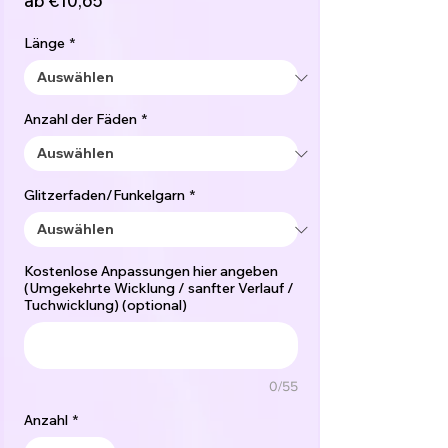
ab
€10,65
Preis
Länge
*
Anzahl der Fäden
*
Glitzerfaden/Funkelgarn
*
Kostenlose Anpassungen hier angeben
(Umgekehrte Wicklung / sanfter Verlauf /
Tuchwicklung) (optional)
0/55
Anzahl
*