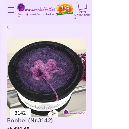
Die sm@rte Art Garn zu kaufen!
Einkaufswage
💜
n
Bobbel (Nr.3142)
Sale-