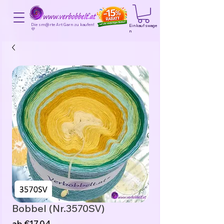
Die sm@rte Art Garn zu kaufen!
Einkaufswage
💜
n
Bobbel (Nr.3570SV)
Sale-
ab
€17,04