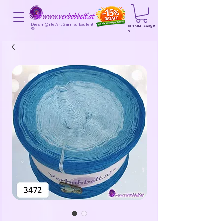
Die sm@rte Art Garn zu kaufen!
Einkaufswage
💜
n