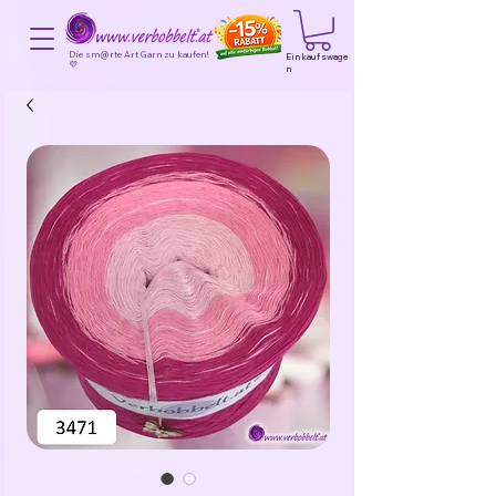
Die sm@rte Art Garn zu kaufen!
Einkaufswage
💜
n