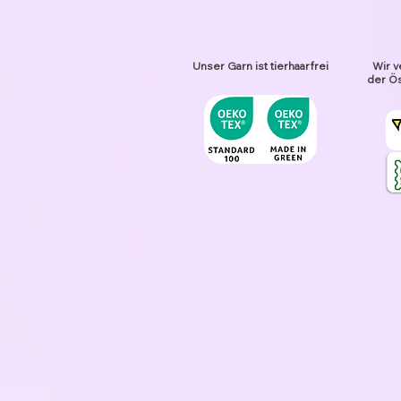
Unser Garn ist tierhaarfrei
Wir v
der Ös