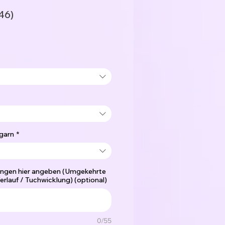
46)
garn
*
ngen hier angeben (Umgekehrte
erlauf / Tuchwicklung) (optional)
0/55