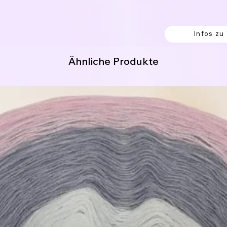
 Knoten verbunden, welche einfach
 von außen begonnen werden.
Infos zu
en sollen.
ng. (hier fängst du innen an.)
Ähnliche Produkte
itung:
erk werden soll.
% Polyacryl
8% Polyamid
 Acrylic / 9% Polyester / 5% Polyamid