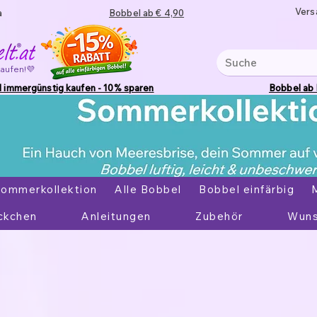
Vers
a
Bobbel ab € 4,90
kaufen!💜
 immergünstig kaufen - 10% sparen
Bobbel ab
ommerkollektion
Alle Bobbel
Bobbel einfärbig
ckchen
Anleitungen
Zubehör
Wuns