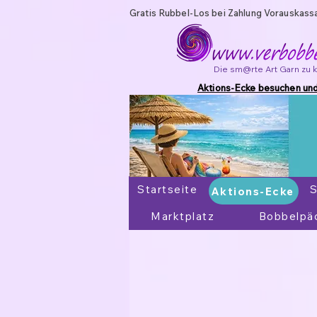
Gratis Rubbel-Los bei Zahlung Vorauskass
Die sm@rte Art Garn zu 
Aktions-Ecke besuchen und
Startseite
Aktions-Ecke
S
Aktions-Ecke
Marktplatz
Bobbelpä