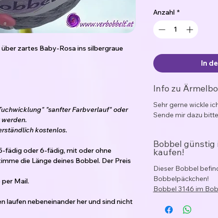
Anzahl
*
über zartes Baby-Rosa ins silbergraue
In d
Info zu Ärmelb
Sehr gerne wickle i
Tuchwicklung" "sanfter Farbverlauf" oder
Sende mir dazu bitte
 werden.
erständlich kostenlos.
Bobbel günstig
5-fädig oder 6-fädig, mit oder ohne
kaufen!
imme die Länge deines Bobbel. Der Preis
Dieser Bobbel befind
Bobbelpäckchen!
per Mail.
Bobbel 3146 im Bo
den laufen nebeneinander her und sind nicht