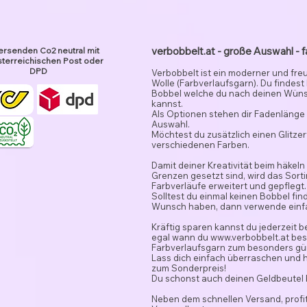
verbobbelt.at - große Auswahl - f
ersenden Co2 neutral mit
terreichischen Post oder
DPD
Verbobbelt ist ein moderner und fre
Wolle (Farbverlaufsgarn). Du findest
Bobbel welche du nach deinen Wün
kannst.
Als Optionen stehen dir Fadenlänge 
Auswahl.
Möchtest du zusätzlich einen Glitze
verschiedenen Farben.
Damit deiner Kreativität beim häkeln
Grenzen gesetzt sind, wird das Sor
Farbverläufe erweitert und gepflegt.
Solltest du einmal keinen Bobbel fi
Wunsch haben, dann verwende ein
Kräftig sparen kannst du jederzeit 
egal wann du
www.verbobbelt.at
besu
Farbverlaufsgarn zum besonders gün
Lass dich einfach überraschen und 
zum Sonderpreis!
Du schonst auch deinen Geldbeutel
Neben dem schnellen Versand, profit