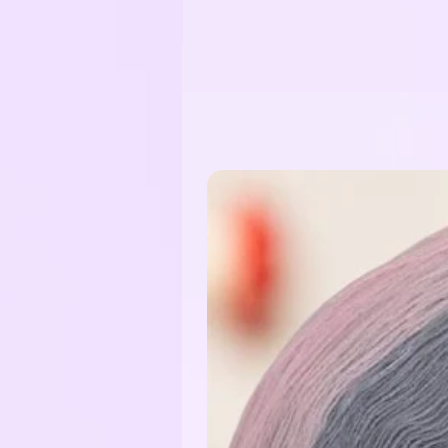
Die Farbwechsel sind mit kleinen
mitgearbeitet werden können.
Der Bobbel kann von innen oder
Je nachdem wie die Farben verlauf
Ausgenommen bei einer Tuchwicklu
Meine Empfehlung für die Verarbe
3-fädig: Nadelstärke 2,5 - 3,5
4-fädig: Nadelstärke 3,5 - 4,5
5-fädig: Nadelstärke 4,5 - 5,5
6-fädig: Nadelstärke 5,5 - 6,5
Je nachdem wie locker das Handw
Material:
Bobbelgarn: 50% Baumwolle / 50
Glitzerfaden: 62% Polyester / 3
Funkelgarn: 43% Baumwolle / 43%