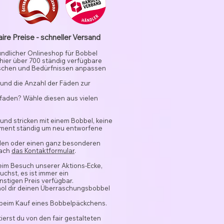
aire Preise - schneller Versand
undlicher Onlineshop für Bobbel
 hier über 700 ständig verfügbare
schen und Bedürfnissen anpassen
und die Anzahl der Fäden zur
rfaden? Wähle diesen aus vielen
 und stricken mit einem Bobbel, keine
timent ständig um neu entworfene
nden oder einen ganz besonderen
fach
das Kontaktformular
.
beim Besuch unserer Aktions-Ecke,
chst, es ist immer ein
stigen Preis verfügbar.
hol dir deinen Überraschungsbobbel
 beim Kauf eines Bobbelpäckchens.
ierst du von den fair gestalteten