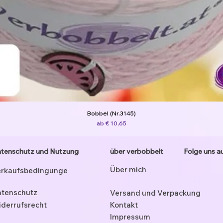
Bobbel (Nr.3145)
Sale-Preis
ab
€ 10,65
tenschutz und Nutzung
über verbobbelt
Folge uns a
Über mich
rkaufsbedingunge
tenschutz
Versand und Verpackung
derrufsrecht
Kontakt
Impressum