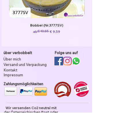
Bobbelgarn: 50% Baumwolle / 50%
Polyacryl
Glitzerfaden: 62% Polyester / 38%
Polyamid
Bobbel (Nr.3777SV)
Funkelgarn: 43% Baumwolle / 43% Acrylic
Standardpreis
Sale-Preis
€ 10,65
ab
€ 9,59
/ 9% Polyester / 5% Polyamid
über verbobbelt
Folge uns auf
Über mich
Versand und Verpackung
Kontakt
Impressum
Zahlungsmöglichkeiten
Wir versenden Co2 neutral mit
der Österreichischen Post oder
DPD