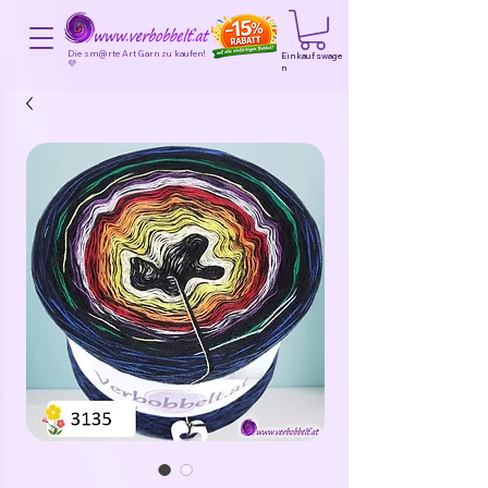
Die sm@rte Art Garn zu kaufen!
Einkaufswage
💜
n