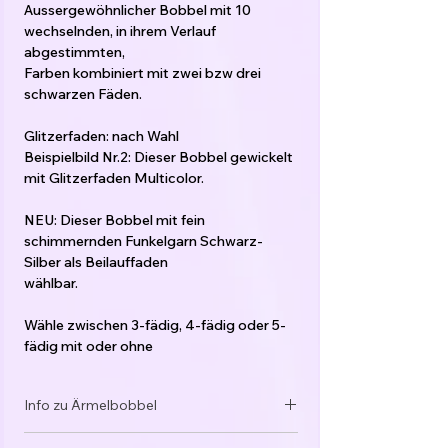
Aussergewöhnlicher Bobbel mit 10
wechselnden, in ihrem Verlauf
abgestimmten,
Farben kombiniert mit zwei bzw drei
schwarzen Fäden.
Glitzerfaden: nach Wahl
Beispielbild Nr.2: Dieser Bobbel gewickelt
mit Glitzerfaden Multicolor.
NEU: Dieser Bobbel mit fein
schimmernden Funkelgarn Schwarz-
Silber als Beilauffaden
wählbar.
Wähle zwischen 3-fädig, 4-fädig oder 5-
fädig mit oder ohne
Glitzerfaden/Funkelgarn und bestimme
die Länge deines Bobbel ab 1000 Meter.
Info zu Ärmelbobbel
Der Preis berechnet sich automatisch.
Andere Stärken gerne auf Anfrage per
Sehr gerne wickle ich dir passende