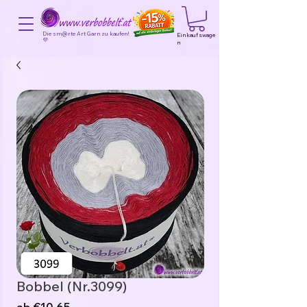
Die sm@rte Art Garn zu kaufen!
Einkaufswage
💜
n
Bobbel (Nr.3099)
Sale-