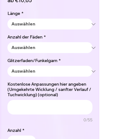
ab
€10,65
Preis
Länge
*
Anzahl der Fäden
*
Glitzerfaden/Funkelgarn
*
Kostenlose Anpassungen hier angeben
(Umgekehrte Wicklung / sanfter Verlauf /
Tuchwicklung) (optional)
0/55
Anzahl
*