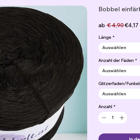
Bobbel einfär
Stand
ab
 € 4,90 
€4,17
Länge
*
Auswählen
Anzahl der Fäden
*
Auswählen
Glitzerfaden/Funkel
Auswählen
Anzahl
*
In d