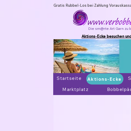
Gratis Rubbel-Los bei Zahlung Vorauskass
Die sm@rte Art Garn zu 
Aktions-Ecke besuchen und
Startseite
Aktions-Ecke
S
Aktions-Ecke
Marktplatz
Bobbelpä