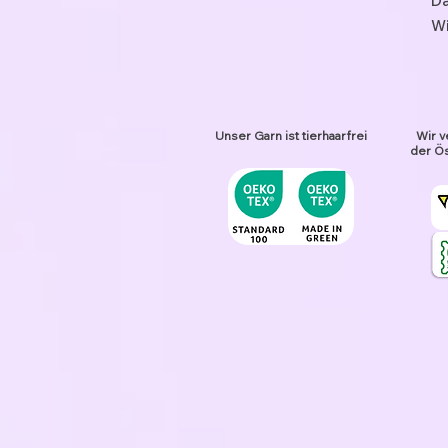
Da
Wi
Unser Garn ist tierhaarfrei
Wir v
der Ös