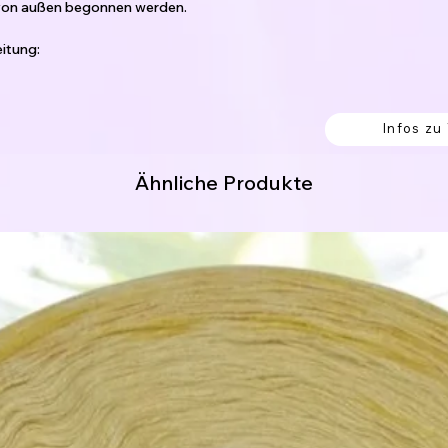
 von außen begonnen werden.
itung:
Infos zu
erk werden soll.
Ähnliche Produkte
% Polyacryl
8% Polyamid
 Acrylic / 9% Polyester / 5% Polyamid