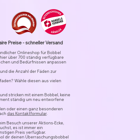
aire Preise - schneller Versand
undlicher Onlineshop für Bobbel
 hier über 700 ständig verfügbare
schen und Bedürfnissen anpassen
und die Anzahl der Fäden zur
rfaden? Wähle diesen aus vielen
 und stricken mit einem Bobbel, keine
timent ständig um neu entworfene
nden oder einen ganz besonderen
fach
das Kontaktformular
.
beim Besuch unserer Aktions-Ecke,
chst, es ist immer ein
stigen Preis verfügbar.
hol dir deinen Überraschungsbobbel