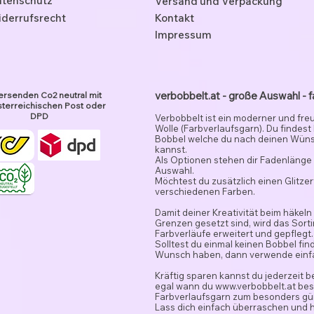
tenschutz
Versand und Verpackung
derrufsrecht
Kontakt
Impressum
verbobbelt.at - große Auswahl - f
ersenden Co2 neutral mit
terreichischen Post oder
DPD
Verbobbelt ist ein moderner und fre
Wolle (Farbverlaufsgarn). Du findest
Bobbel welche du nach deinen Wün
kannst.
Als Optionen stehen dir Fadenlänge 
Auswahl.
Möchtest du zusätzlich einen Glitze
verschiedenen Farben.
Damit deiner Kreativität beim häkeln
Grenzen gesetzt sind, wird das Sor
Farbverläufe erweitert und gepflegt.
Solltest du einmal keinen Bobbel fi
Wunsch haben, dann verwende ein
Kräftig sparen kannst du jederzeit 
egal wann du
www.verbobbelt.at
besu
Farbverlaufsgarn zum besonders gün
Lass dich einfach überraschen und 