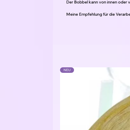
Der Bobbel kann von innen oder
Meine Empfehlung für die Verarbe
3-fädig: Nadelstärke 2,5 - 3,5
4-fädig: Nadelstärke 3,5 - 4,5
5-fädig: Nadelstärke 4,5 - 5,5
6-fädig: Nadelstärke 5,5 - 6,5
Je nachdem wie locker das Handw
Material:
Bobbelgarn: 50% Baumwolle / 50
Glitzerfaden: 62% Polyester / 3
NEU
Funkelgarn: 43% Baumwolle / 43%