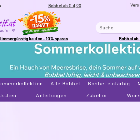
Vers
a
Bobbel ab € 4,90
kaufen!💜
 immergünstig kaufen - 10% sparen
Bobbel ab
ommerkollektion
Alle Bobbel
Bobbel einfärbig
ckchen
Anleitungen
Zubehör
Wuns