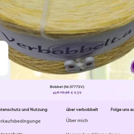
Bobbel (Nr.3777SV)
Standardpreis
Sale-Preis
€ 10,65
ab
€ 9,59
tenschutz und Nutzung
über verbobbelt
Folge uns a
Über mich
rkaufsbedingunge