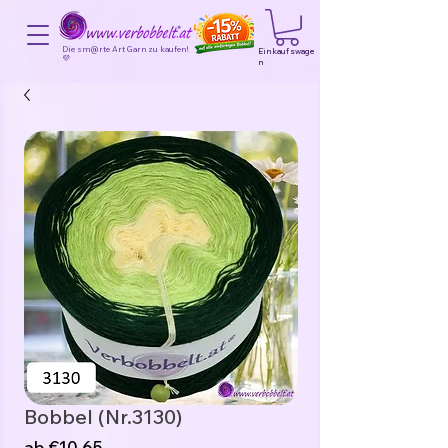
Die sm@rte Art Garn zu kaufen!
Einkaufswage
💜
n
Bobbel (Nr.3130)
Sale-
ab
€10,65