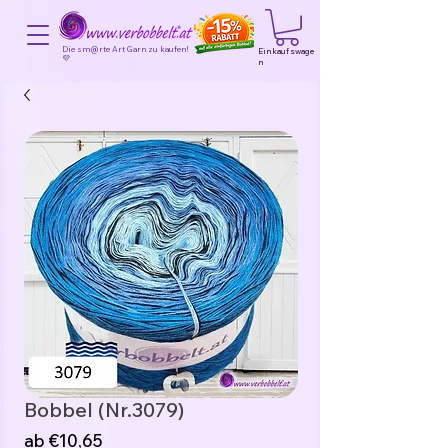
Die sm@rte Art Garn zu kaufen!
Einkaufswage
💜
n
Bobbel (Nr.3079)
Sale-
ab
€10,65