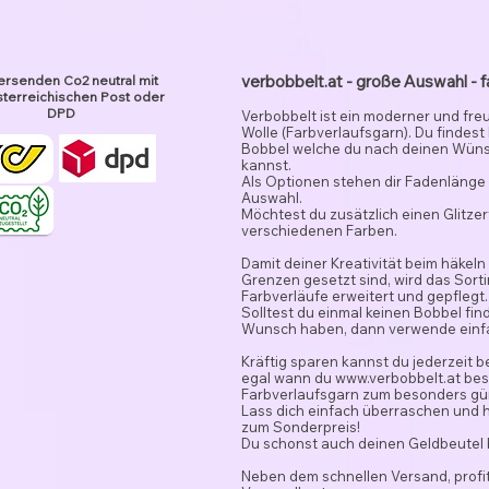
verbobbelt.at - große Auswahl - f
ersenden Co2 neutral mit
terreichischen Post oder
DPD
Verbobbelt ist ein moderner und fre
Wolle (Farbverlaufsgarn). Du findest
Bobbel welche du nach deinen Wün
kannst.
Als Optionen stehen dir Fadenlänge 
Auswahl.
Möchtest du zusätzlich einen Glitze
verschiedenen Farben.
Damit deiner Kreativität beim häkeln
Grenzen gesetzt sind, wird das Sor
Farbverläufe erweitert und gepflegt.
Solltest du einmal keinen Bobbel fi
Wunsch haben, dann verwende ein
Kräftig sparen kannst du jederzeit 
egal wann du
www.verbobbelt.at
besu
Farbverlaufsgarn zum besonders gün
Lass dich einfach überraschen und 
zum Sonderpreis!
Du schonst auch deinen Geldbeutel
Neben dem schnellen Versand, profit