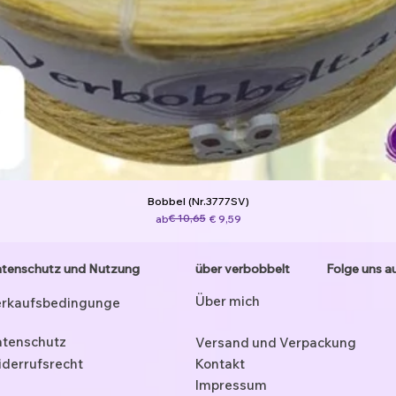
Bobbel (Nr.3777SV)
Standardpreis
Sale-Preis
€ 10,65
ab
€ 9,59
tenschutz und Nutzung
über verbobbelt
Folge uns a
Über mich
rkaufsbedingunge
tenschutz
Versand und Verpackung
derrufsrecht
Kontakt
Impressum