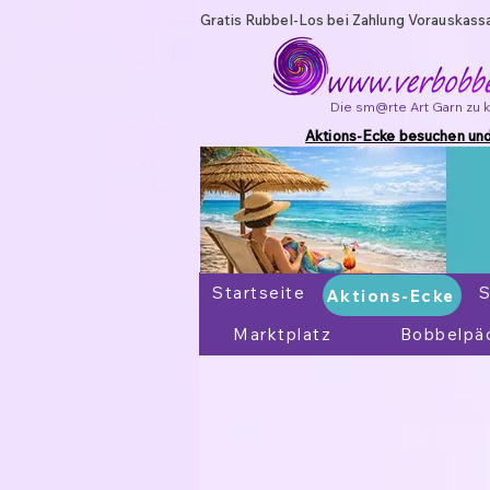
Gratis Rubbel-Los bei Zahlung Vorauskass
Die sm@rte Art Garn zu 
Aktions-Ecke besuchen und
Startseite
Aktions-Ecke
S
Aktions-Ecke
Marktplatz
Bobbelpä