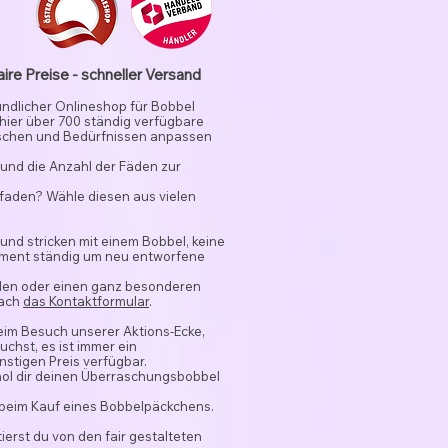
aire Preise - schneller Versand
undlicher Onlineshop für Bobbel
 hier über 700 ständig verfügbare
schen und Bedürfnissen anpassen
und die Anzahl der Fäden zur
rfaden? Wähle diesen aus vielen
 und stricken mit einem Bobbel, keine
timent ständig um neu entworfene
nden oder einen ganz besonderen
fach
das Kontaktformular
.
beim Besuch unserer Aktions-Ecke,
chst, es ist immer ein
stigen Preis verfügbar.
hol dir deinen Überraschungsbobbel
 beim Kauf eines Bobbelpäckchens.
ierst du von den fair gestalteten