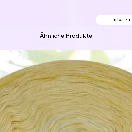
Infos zu
erk werden soll.
Ähnliche Produkte
% Polyacryl
8% Polyamid
 Acrylic / 9% Polyester / 5% Polyamid