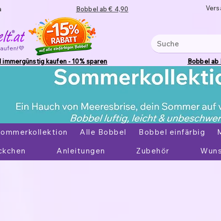
Vers
a
Bobbel ab € 4,90
kaufen!💜
 immergünstig kaufen - 10% sparen
Bobbel ab
ommerkollektion
Alle Bobbel
Bobbel einfärbig
ckchen
Anleitungen
Zubehör
Wuns