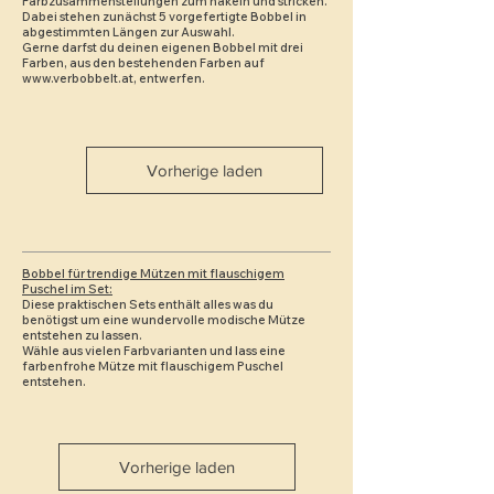
Farbzusammenstellungen zum häkeln und stricken.
Dabei stehen zunächst 5 vorgefertigte Bobbel in
abgestimmten Längen zur Auswahl.
Gerne darfst du deinen eigenen Bobbel mit drei
Farben, aus den bestehenden Farben auf
www.verbobbelt.at
, entwerfen.
Vorherige laden
Bobbel für trendige Mützen mit flauschigem
Puschel im Set:
Diese praktischen Sets enthält alles was du
benötigst um eine wundervolle modische Mütze
entstehen zu lassen.
Wähle aus vielen Farbvarianten und lass eine
farbenfrohe Mütze mit flauschigem Puschel
entstehen.
Vorherige laden