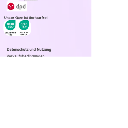
Unser Garn ist tierhaarfrei
Datenschutz und Nutzung
Verkaufsbedingungen
Datenschutz
Widerrufsrecht
verbobbelt.at - große Auswahl - faire Preise -
schneller Versand
Verbobbelt ist ein moderner und freundlicher
Onlineshop für Bobbel Wolle (Farbverlaufsgarn). Du
findest hier über 700 ständig verfügbare Bobbel welche
du nach deinen Wünschen und Bedürfnissen anpassen
kannst.
Als Optionen stehen dir Fadenlänge und die Anzahl der
Fäden zur Auswahl.
Möchtest du zusätzlich einen Glitzerfaden? Wähle
diesen aus vielen verschiedenen Farben.