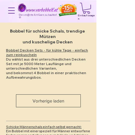
Die sm@rte Art Garn zu kaufen!
Einkaufswage
💜
n
Bobbel für schicke Schals, trendige
Mützen
und kuschelige Decken
Bobbel Decken Sets - für kühle Tage - einfach
zum reinkuscheln
Du wählst aus drei unterschiedlichen Decken
Set mit je 5000 Meter Lauflänge und
unterschiedlichen Varianten,
und bekommst 4 Bobbel in einer praktischen
Aufbewahrungsbox.
Vorherige laden
Schicke Männerschals einfach selbst gemacht:
Ein Bobbel mit einer speziell für Männer entworfene