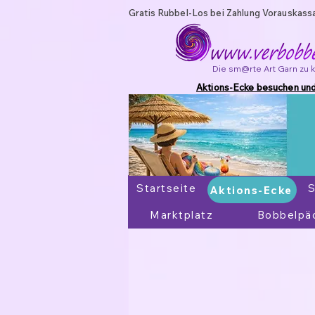
Gratis Rubbel-Los bei Zahlung Vorauskass
Die sm@rte Art Garn zu 
Aktions-Ecke besuchen und
Startseite
Aktions-Ecke
S
Aktions-Ecke
Marktplatz
Bobbelpä