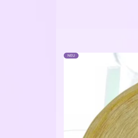
Glitzerfaden: 62% Polyester / 3
Funkelgarn: 43% Baumwolle / 43%
NEU