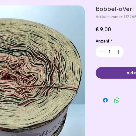
Bobbel-oVerl 
Artikelnummer: U226
Preis
€ 9,00
Anzahl
*
In d