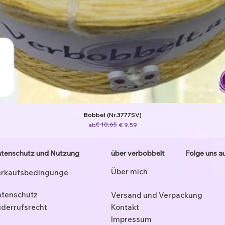
Bobbel (Nr.3777SV)
Standardpreis
Sale-Preis
€ 10,65
ab
€ 9,59
tenschutz und Nutzung
über verbobbelt
Folge uns a
Über mich
rkaufsbedingunge
tenschutz
Versand und Verpackung
derrufsrecht
Kontakt
Impressum