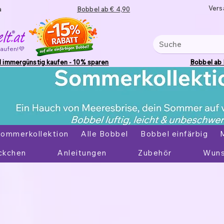
Vers
a
Bobbel ab € 4,90
kaufen!💜
 immergünstig kaufen - 10% sparen
Bobbel ab
ommerkollektion
Alle Bobbel
Bobbel einfärbig
ckchen
Anleitungen
Zubehör
Wuns