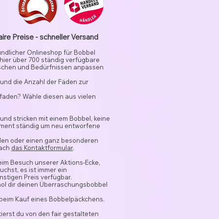
aire Preise - schneller Versand
undlicher Onlineshop für Bobbel
 hier über 700 ständig verfügbare
schen und Bedürfnissen anpassen
und die Anzahl der Fäden zur
rfaden? Wähle diesen aus vielen
 und stricken mit einem Bobbel, keine
timent ständig um neu entworfene
nden oder einen ganz besonderen
fach
das Kontaktformular
.
beim Besuch unserer Aktions-Ecke,
chst, es ist immer ein
stigen Preis verfügbar.
hol dir deinen Überraschungsbobbel
 beim Kauf eines Bobbelpäckchens.
ierst du von den fair gestalteten