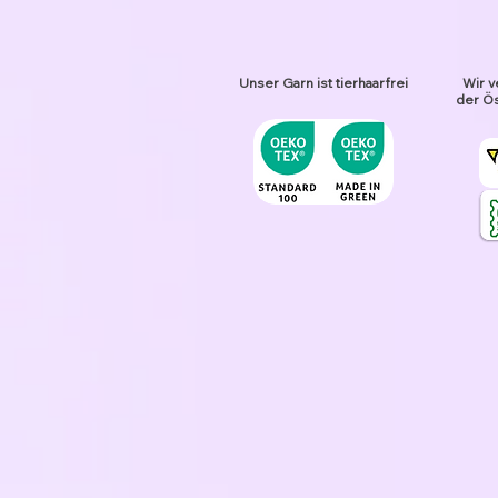
Unser Garn ist tierhaarfrei
Wir v
der Ös