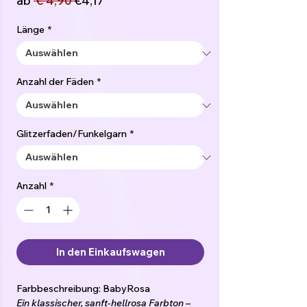
ab
 € 4,90 
€4,17
Preis
Länge
*
Anzahl der Fäden
*
Glitzerfaden/Funkelgarn
*
Anzahl
*
In den Einkaufswagen
Farbbeschreibung: BabyRosa
Ein klassischer, sanft-hellrosa Farbton –