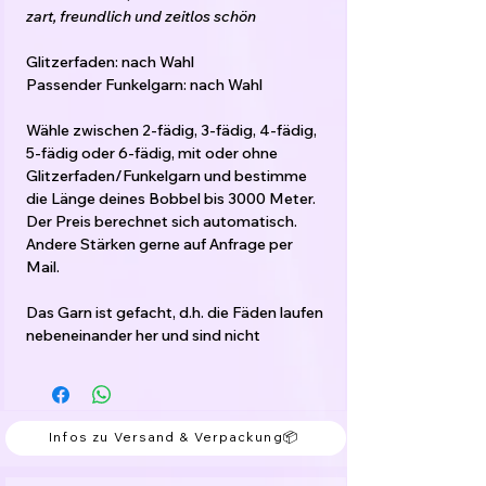
zart, freundlich und zeitlos schön
Glitzerfaden: nach Wahl
Passender Funkelgarn: nach Wahl
Wähle zwischen 2-fädig, 3-fädig, 4-fädig,
5-fädig oder 6-fädig, mit oder ohne
Glitzerfaden/Funkelgarn und bestimme
die Länge deines Bobbel bis 3000 Meter.
Der Preis berechnet sich automatisch.
Andere Stärken gerne auf Anfrage per
Mail.
Das Garn ist gefacht, d.h. die Fäden laufen
nebeneinander her und sind nicht
verzwirnt.
Der Bobbel kann von innen oder von
außen begonnen werden.
Infos zu Versand & Verpackung📦
Meine Empfehlung für die Verarbeitung:
3-fädig: Nadelstärke 2,5 - 3,5