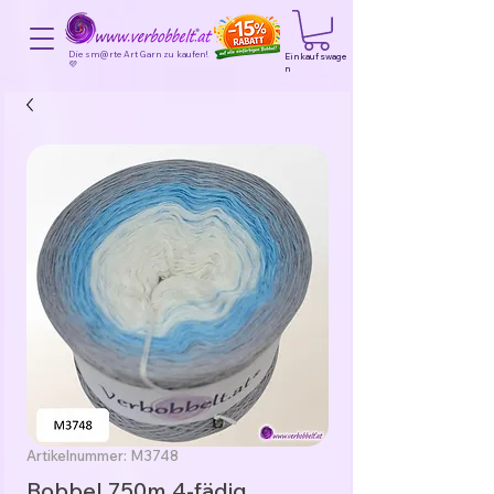
Die sm@rte Art Garn zu kaufen!
Einkaufswage
💜
n
Artikelnummer: M3748
Bobbel 750m 4-fädig