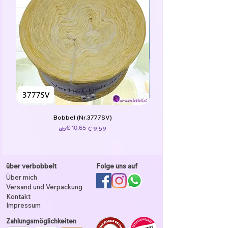
Bobbel (Nr.3777SV)
Standardpreis
Sale-Preis
€ 10,65
ab
€ 9,59
über verbobbelt
Folge uns auf
Über mich
Versand und Verpackung
Kontakt
Impressum
Zahlungsmöglichkeiten