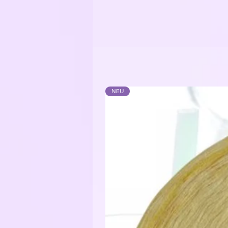
Funkelgarn: 43% Baumwolle / 43%
NEU