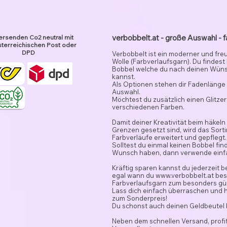
verbobbelt.at - große Auswahl - f
ersenden Co2 neutral mit
terreichischen Post oder
DPD
Verbobbelt ist ein moderner und fre
Wolle (Farbverlaufsgarn). Du findest
Bobbel welche du nach deinen Wün
kannst.
Als Optionen stehen dir Fadenlänge 
Auswahl.
Möchtest du zusätzlich einen Glitze
verschiedenen Farben.
Damit deiner Kreativität beim häkeln
Grenzen gesetzt sind, wird das Sor
Farbverläufe erweitert und gepflegt.
Solltest du einmal keinen Bobbel fi
Wunsch haben, dann verwende ein
Kräftig sparen kannst du jederzeit 
egal wann du
www.verbobbelt.at
besu
Farbverlaufsgarn zum besonders gün
Lass dich einfach überraschen und 
zum Sonderpreis!
Du schonst auch deinen Geldbeutel
Neben dem schnellen Versand, profit