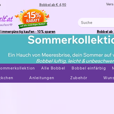
Vers
a
Bobbel ab € 4,90
kaufen!💜
 immergünstig kaufen - 10% sparen
Bobbel ab
ommerkollektion
Alle Bobbel
Bobbel einfärbig
ckchen
Anleitungen
Zubehör
Wuns