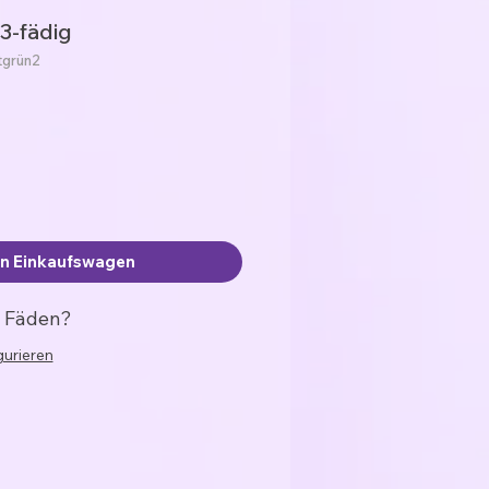
3-fädig
tgrün2
en Einkaufswagen
? Fäden?
gurieren