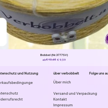
Bobbel (Nr.3777SV)
Standardpreis
Sale-Preis
€ 10,65
ab
€ 9,59
tenschutz und Nutzung
über verbobbelt
Folge uns a
Über mich
rkaufsbedingunge
tenschutz
Versand und Verpackung
derrufsrecht
Kontakt
Impressum