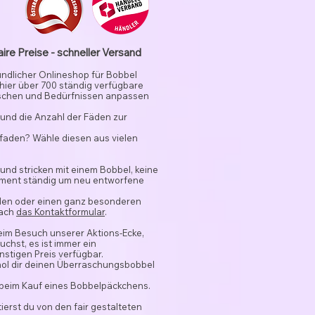
aire Preise - schneller Versand
undlicher Onlineshop für Bobbel
 hier über 700 ständig verfügbare
schen und Bedürfnissen anpassen
und die Anzahl der Fäden zur
rfaden? Wähle diesen aus vielen
 und stricken mit einem Bobbel, keine
timent ständig um neu entworfene
nden oder einen ganz besonderen
fach
das Kontaktformular
.
beim Besuch unserer Aktions-Ecke,
chst, es ist immer ein
stigen Preis verfügbar.
hol dir deinen Überraschungsbobbel
 beim Kauf eines Bobbelpäckchens.
ierst du von den fair gestalteten