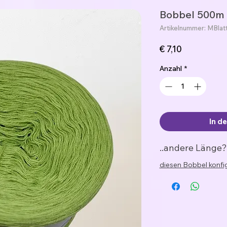
Bobbel 500m 
Artikelnummer: MBlat
Preis
€ 7,10
Anzahl
*
In d
..andere Länge
diesen Bobbel konfi