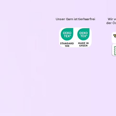
Unser Garn ist tierhaarfrei
Wir v
der Ös