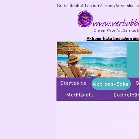
Gratis Rubbel-Los bei Zahlung Vorauskass
Die sm@rte Art Garn zu 
Aktions-Ecke besuchen und
Startseite
Aktions-Ecke
S
Aktions-Ecke
Marktplatz
Bobbelpä