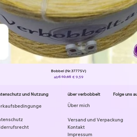
Bobbel (Nr.3777SV)
Standardpreis
Sale-Preis
€ 10,65
ab
€ 9,59
tenschutz und Nutzung
über verbobbelt
Folge uns a
Über mich
rkaufsbedingunge
tenschutz
Versand und Verpackung
derrufsrecht
Kontakt
Impressum