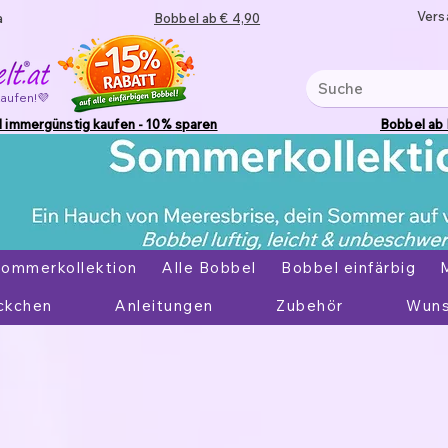
Vers
a
Bobbel ab € 4,90
kaufen!💜
 immergünstig kaufen - 10% sparen
Bobbel ab
ommerkollektion
Alle Bobbel
Bobbel einfärbig
ckchen
Anleitungen
Zubehör
Wuns