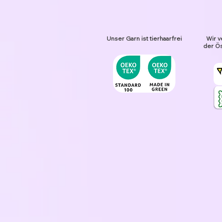
Unser Garn ist tierhaarfrei
Wir v
der Ös