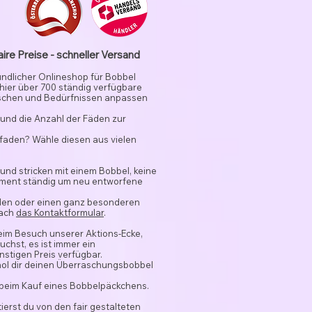
aire Preise - schneller Versand
undlicher Onlineshop für Bobbel
 hier über 700 ständig verfügbare
schen und Bedürfnissen anpassen
und die Anzahl der Fäden zur
rfaden? Wähle diesen aus vielen
 und stricken mit einem Bobbel, keine
timent ständig um neu entworfene
nden oder einen ganz besonderen
fach
das Kontaktformular
.
beim Besuch unserer Aktions-Ecke,
chst, es ist immer ein
stigen Preis verfügbar.
hol dir deinen Überraschungsbobbel
 beim Kauf eines Bobbelpäckchens.
ierst du von den fair gestalteten