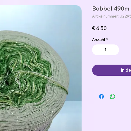
Bobbel 490m 
Artikelnummer: U229
Preis
€ 6,50
Anzahl
*
In d