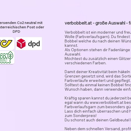
verbobbelt.at - große Auswahl - f
ersenden Co2 neutral mit
terreichischen Post oder
DPD
Verbobbelt ist ein moderner und fre
Wolle (Farbverlaufsgarn). Du findest
Bobbel welche du nach deinen Wün
kannst.
Als Optionen stehen dir Fadenlänge 
Auswahl.
Möchtest du zusätzlich einen Glitze
verschiedenen Farben.
Damit deiner Kreativität beim häkeln
Grenzen gesetzt sind, wird das Sor
Farbverläufe erweitert und gepflegt.
Solltest du einmal keinen Bobbel fi
Wunsch haben, dann verwende ein
Kräftig sparen kannst du jederzeit 
egal wann du
www.verbobbelt.at
besu
Farbverlaufsgarn zum besonders gün
Lass dich einfach überraschen und 
zum Sonderpreis!
Du schonst auch deinen Geldbeutel
Neben dem schnellen Versand, profit