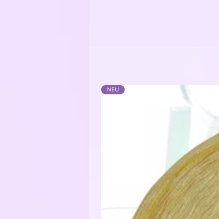
er stark vergünstigt. Es sind wirkl
gar nicht auffallen und auch im fe
NEU