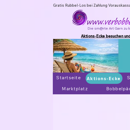
Gratis Rubbel-Los bei Zahlung Vorauskass
Die sm@rte Art Garn zu 
Aktions-Ecke besuchen und
Startseite
Aktions-Ecke
S
Aktions-Ecke
Marktplatz
Bobbelpä