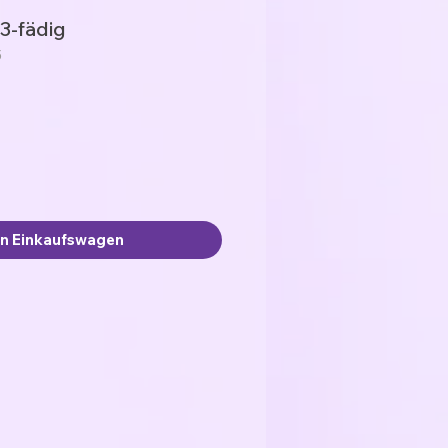
3-fädig
5
en Einkaufswagen